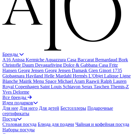
Бренды
A16
Anissa Kermiche
Aquazzura Casa
Baccarat
Bernardaud
Bork
Christofle
Daum
Devagarliving
Dolce & Gabbana Casa
Fritz
Hansen
Georg Jensen
Georg Jensen Damask
Gien
Ginori 1735
Giobagnara
Haviland
Helle Mardahl
Hermès
L'Objet
Lalique
Ligne
Blanche
Mairik
Menu Space
Michael Aram
Raawii
Ralph Lauren
Royal Copenhagen
Saint Louis
Schiavon
Serax
Taschen
Themis-Z
Yves Delorme
Все бренды
Идеи подарков
Для нее
Для него
Для детей
Бестселлеры
Подарочные
сертификаты
Посуда
Столовая посуда
Блюда для подачи
Чайная и кофейная посуда
Наборы посуды