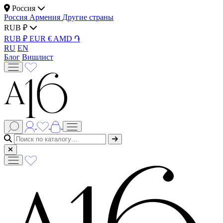
Россия
Россия
Армения
Другие страны
RUB ₽
RUB ₽
EUR €
AMD ֏
RU
EN
Блог
Вишлист