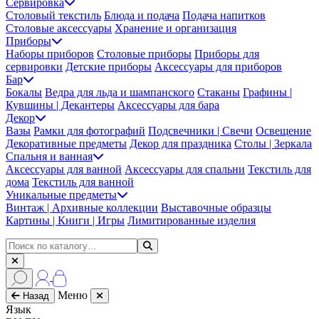
Сервировка
Столовый текстиль
Блюда и подача
Подача напитков
Столовые аксессуары
Хранение и организация
Приборы
Наборы приборов
Столовые приборы
Приборы для
сервировки
Детские приборы
Аксессуары для приборов
Бар
Бокалы
Ведра для льда и шампанского
Стаканы
Графины |
Кувшины | Декантеры
Аксессуары для бара
Декор
Вазы
Рамки для фотографий
Подсвечники | Свечи
Освещение
Декоративные предметы
Декор для праздника
Столы | Зеркала
Спальня и ванная
Аксессуары для ванной
Аксессуары для спальни
Текстиль для
дома
Текстиль для ванной
Уникальные предметы
Винтаж | Архивные коллекции
Выставочные образцы
Картины | Книги | Игры
Лимитированные изделия
Меню
Назад
Язык