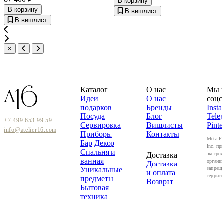
В корзину
В корзину
В вишлист
В вишлист
×
Каталог
О нас
Мы 
Идеи
О нас
соцс
подарков
Бренды
Inst
Посуда
Блог
Tele
+7 499 653 99 59
Сервировка
Вишлисты
Pinte
info@atelier16.com
Приборы
Контакты
Meta P
Бар
Декор
Inc. пр
Спальня и
Доставка
экстре
ванная
органи
Доставка
Уникальные
запрещ
и оплата
террит
предметы
Возврат
Бытовая
техника