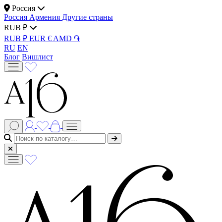
Россия
Россия
Армения
Другие страны
RUB ₽
RUB ₽
EUR €
AMD ֏
RU
EN
Блог
Вишлист