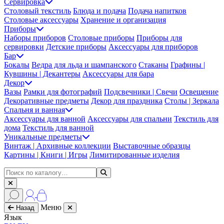
Сервировка
Столовый текстиль
Блюда и подача
Подача напитков
Столовые аксессуары
Хранение и организация
Приборы
Наборы приборов
Столовые приборы
Приборы для
сервировки
Детские приборы
Аксессуары для приборов
Бар
Бокалы
Ведра для льда и шампанского
Стаканы
Графины |
Кувшины | Декантеры
Аксессуары для бара
Декор
Вазы
Рамки для фотографий
Подсвечники | Свечи
Освещение
Декоративные предметы
Декор для праздника
Столы | Зеркала
Спальня и ванная
Аксессуары для ванной
Аксессуары для спальни
Текстиль для
дома
Текстиль для ванной
Уникальные предметы
Винтаж | Архивные коллекции
Выставочные образцы
Картины | Книги | Игры
Лимитированные изделия
Меню
Назад
Язык