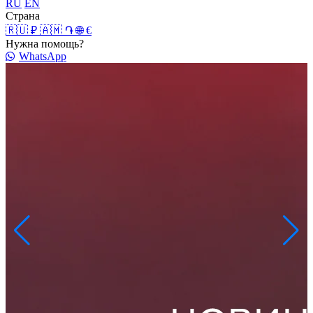
RU
EN
Страна
🇷🇺 ₽
🇦🇲 ֏
🌐 €
Нужна помощь?
WhatsApp