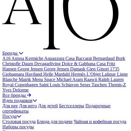
Бренды
A16
Anissa Kermiche
Aquazzura Casa
Baccarat
Bernardaud
Bork
Christofle
Daum
Devagarliving
Dolce & Gabbana Casa
Fritz
Hansen
Georg Jensen
Georg Jensen Damask
Gien
Ginori 1735
Giobagnara
Haviland
Helle Mardahl
Hermès
L'Objet
Lalique
Ligne
Blanche
Mairik
Menu Space
Michael Aram
Raawii
Ralph Lauren
Royal Copenhagen
Saint Louis
Schiavon
Serax
Taschen
Themis-Z
Yves Delorme
Все бренды
Идеи подарков
Для нее
Для него
Для детей
Бестселлеры
Подарочные
сертификаты
Посуда
Столовая посуда
Блюда для подачи
Чайная и кофейная посуда
Наборы посуды