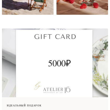
0
ORIENTE ITALIANO
ЛЕТНИЙ СТОЛ
1
2
3
4
0
0
5
0
0
0
₽
1
1
6
1
1
1
2
2
7
2
2
2
3
3
8
3
3
3
4
4
9
4
4
4
5
5
5
5
5
ИДЕАЛЬНЫЙ ПОДАРОК