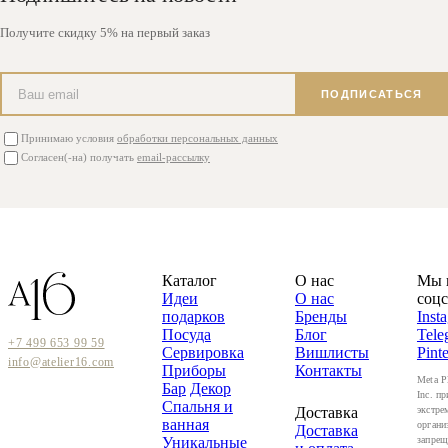
Получите скидку 5% на первый заказ
ПОДПИСАТЬСЯ
Принимаю условия
обработки персональных данных
Согласен(-на) получать
email-рассылку
Каталог
О нас
Мы 
Идеи
О нас
соцс
подарков
Бренды
Inst
Посуда
Блог
Tele
+7 499 653 99 59
Сервировка
Вишлисты
Pinte
info@atelier16.com
Приборы
Контакты
Meta P
Бар
Декор
Inc. пр
Спальня и
Доставка
экстре
ванная
органи
Доставка
Уникальные
запрещ