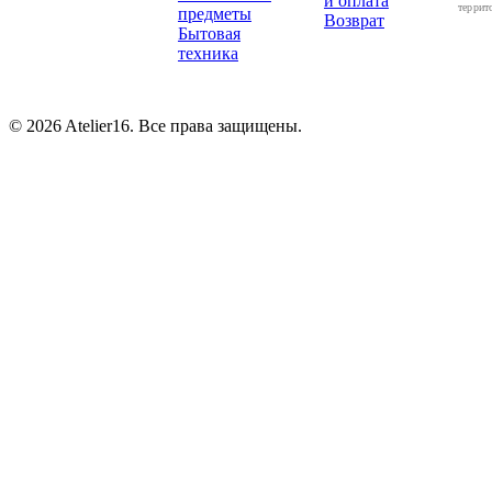
и оплата
террит
предметы
Возврат
Бытовая
техника
© 2026 Atelier16. Все права защищены.