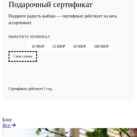
6
6
6
6
6
Подарочный сертификат
7
7
7
7
7
Подарите радость выбора — сертификат действует на весь
ассортимент
8
8
8
8
8
9
9
9
9
9
ВЫБЕРИТЕ НОМИНАЛ
5 000 ₽
10 000 ₽
25 000 ₽
50 000 ₽
100 000 ₽
Своя сумма
ДОБАВИТЬ В КОРЗИНУ
→
Сертификат действует 1 год.
Блог
Все