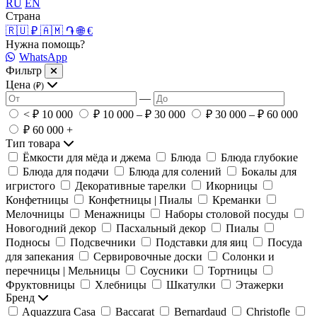
RU
EN
Страна
🇷🇺 ₽
🇦🇲 ֏
🌐 €
Нужна помощь?
WhatsApp
Фильтр
Цена
(₽)
—
< ₽ 10 000
₽ 10 000 – ₽ 30 000
₽ 30 000 – ₽ 60 000
₽ 60 000 +
Тип товара
Ёмкости для мёда и джема
Блюда
Блюда глубокие
Блюда для подачи
Блюда для солений
Бокалы для
игристого
Декоративные тарелки
Икорницы
Конфетницы
Конфетницы | Пиалы
Креманки
Мелочницы
Менажницы
Наборы столовой посуды
Новогодний декор
Пасхальный декор
Пиалы
Подносы
Подсвечники
Подставки для яиц
Посуда
для запекания
Сервировочные доски
Солонки и
перечницы | Мельницы
Соусники
Тортницы
Фруктовницы
Хлебницы
Шкатулки
Этажерки
Бренд
Aquazzura Casa
Baccarat
Bernardaud
Christofle