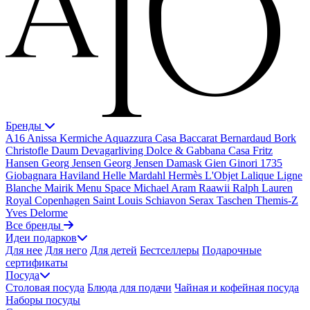
Бренды
A16
Anissa Kermiche
Aquazzura Casa
Baccarat
Bernardaud
Bork
Christofle
Daum
Devagarliving
Dolce & Gabbana Casa
Fritz
Hansen
Georg Jensen
Georg Jensen Damask
Gien
Ginori 1735
Giobagnara
Haviland
Helle Mardahl
Hermès
L'Objet
Lalique
Ligne
Blanche
Mairik
Menu Space
Michael Aram
Raawii
Ralph Lauren
Royal Copenhagen
Saint Louis
Schiavon
Serax
Taschen
Themis-Z
Yves Delorme
Все бренды
Идеи подарков
Для нее
Для него
Для детей
Бестселлеры
Подарочные
сертификаты
Посуда
Столовая посуда
Блюда для подачи
Чайная и кофейная посуда
Наборы посуды