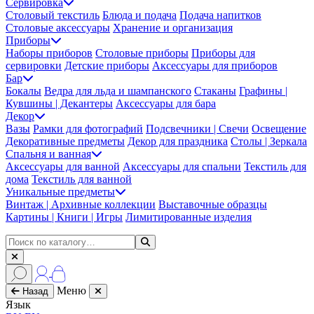
Сервировка
Столовый текстиль
Блюда и подача
Подача напитков
Столовые аксессуары
Хранение и организация
Приборы
Наборы приборов
Столовые приборы
Приборы для
сервировки
Детские приборы
Аксессуары для приборов
Бар
Бокалы
Ведра для льда и шампанского
Стаканы
Графины |
Кувшины | Декантеры
Аксессуары для бара
Декор
Вазы
Рамки для фотографий
Подсвечники | Свечи
Освещение
Декоративные предметы
Декор для праздника
Столы | Зеркала
Спальня и ванная
Аксессуары для ванной
Аксессуары для спальни
Текстиль для
дома
Текстиль для ванной
Уникальные предметы
Винтаж | Архивные коллекции
Выставочные образцы
Картины | Книги | Игры
Лимитированные изделия
Меню
Назад
Язык