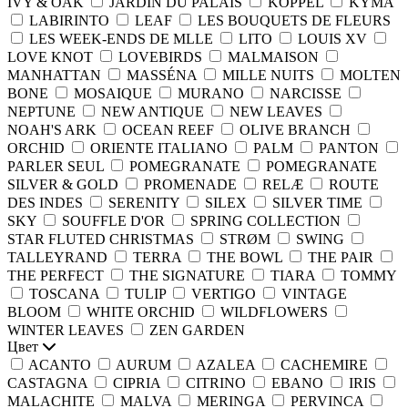
IVY & OAK
JARDIN DU PALAIS
KOPPEL
KYMA
LABIRINTO
LEAF
LES BOUQUETS DE FLEURS
LES WEEK-ENDS DE MLLE
LITO
LOUIS XV
LOVE KNOT
LOVEBIRDS
MALMAISON
MANHATTAN
MASSÉNA
MILLE NUITS
MOLTEN
BONE
MOSAIQUE
MURANO
NARCISSE
NEPTUNE
NEW ANTIQUE
NEW LEAVES
NOAH'S ARK
OCEAN REEF
OLIVE BRANCH
ORCHID
ORIENTE ITALIANO
PALM
PANTON
PARLER SEUL
POMEGRANATE
POMEGRANATE
SILVER & GOLD
PROMENADE
RELÆ
ROUTE
DES INDES
SERENITY
SILEX
SILVER TIME
SKY
SOUFFLE D'OR
SPRING COLLECTION
STAR FLUTED CHRISTMAS
STRØM
SWING
TALLEYRAND
TERRA
THE BOWL
THE PAIR
THE PERFECT
THE SIGNATURE
TIARA
TOMMY
TOSCANA
TULIP
VERTIGO
VINTAGE
BLOOM
WHITE ORCHID
WILDFLOWERS
WINTER LEAVES
ZEN GARDEN
Цвет
ACANTO
AURUM
AZALEA
CACHEMIRE
CASTAGNA
CIPRIA
CITRINO
EBANO
IRIS
MALACHITE
MALVA
MERINGA
PERVINCA