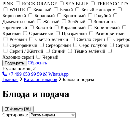
PINK
ROCK ORANGE
SEA BLUE
TERRACOTTA
WHITE
Бежевый
Белый
Белый с декором
Бирюзовый
Бордовый
Бронзовый
Голубой
Дымчато-серый
Жёлтый
Зелёный
Золотисто-
коричневый
Золотой
Коралловый
Коричневый
Красный
Оранжевый
Прозрачный
Разноцветный
Розовый
Светло-зелёный
Светло-серый
Серебро
Серебрянный
Серебряный
Серо-голубой
Серый
Серый / Жёлтый
Синий
Тёмно-зелёный
Холодно-серый
Черный
Сбросить
Подобрать
Нужна помощь?
+7 499 653 99 59
WhatsApp
Главная
Каталог товаров
Блюда и подача
Блюда и подача
Фильтр
|
381
Сортировка: