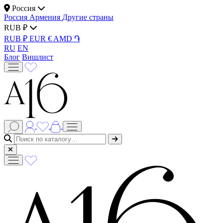
Россия
Россия
Армения
Другие страны
RUB ₽
RUB ₽
EUR €
AMD ֏
RU
EN
Блог
Вишлист