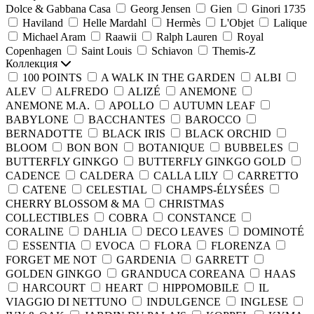
Dolce & Gabbana Casa
Georg Jensen
Gien
Ginori 1735
Haviland
Helle Mardahl
Hermès
L'Objet
Lalique
Michael Aram
Raawii
Ralph Lauren
Royal
Copenhagen
Saint Louis
Schiavon
Themis-Z
Коллекция
100 POINTS
A WALK IN THE GARDEN
ALBI
ALEV
ALFREDO
ALIZÉ
ANEMONE
ANEMONE M.A.
APOLLO
AUTUMN LEAF
BABYLONE
BACCHANTES
BAROCCO
BERNADOTTE
BLACK IRIS
BLACK ORCHID
BLOOM
BON BON
BOTANIQUE
BUBBELES
BUTTERFLY GINKGO
BUTTERFLY GINKGO GOLD
CADENCE
CALDERA
CALLA LILY
CARRETTO
CATENE
CELESTIAL
CHAMPS-ÉLYSÉES
CHERRY BLOSSOM & MA
CHRISTMAS
COLLECTIBLES
COBRA
CONSTANCE
CORALINE
DAHLIA
DECO LEAVES
DOMINOTÉ
ESSENTIA
EVOCA
FLORA
FLORENZA
FORGET ME NOT
GARDENIA
GARRETT
GOLDEN GINKGO
GRANDUCA COREANA
HAAS
HARCOURT
HEART
HIPPOMOBILE
IL
VIAGGIO DI NETTUNO
INDULGENCE
INGLESE