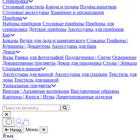
Сервировка
Столовый текстиль
Блюда и подача
Подача напитков
Столовые аксессуары
Хранение и организация
Приборы
Наборы приборов
Столовые приборы
Приборы для
сервировки
Детские приборы
Аксессуары для приборов
Бар
Бокалы
Ведра для льда и шампанского
Стаканы
Графины |
Кувшины | Декантеры
Аксессуары для бара
Декор
Вазы
Рамки для фотографий
Подсвечники | Свечи
Освещение
Декоративные предметы
Декор для праздника
Столы | Зеркала
Спальня и ванная
Аксессуары для ванной
Аксессуары для спальни
Текстиль для
дома
Текстиль для ванной
Уникальные предметы
Винтаж | Архивные коллекции
Выставочные образцы
Картины | Книги | Игры
Лимитированные изделия
Меню
Назад
Язык