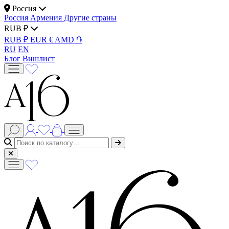
Россия
Россия
Армения
Другие страны
RUB ₽
RUB ₽
EUR €
AMD ֏
RU
EN
Блог
Вишлист