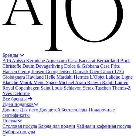
Бренды
A16
Anissa Kermiche
Aquazzura Casa
Baccarat
Bernardaud
Bork
Christofle
Daum
Devagarliving
Dolce & Gabbana Casa
Fritz
Hansen
Georg Jensen
Georg Jensen Damask
Gien
Ginori 1735
Giobagnara
Haviland
Helle Mardahl
Hermès
L'Objet
Lalique
Ligne
Blanche
Mairik
Menu Space
Michael Aram
Raawii
Ralph Lauren
Royal Copenhagen
Saint Louis
Schiavon
Serax
Taschen
Themis-Z
Yves Delorme
Все бренды
Идеи подарков
Для нее
Для него
Для детей
Бестселлеры
Подарочные
сертификаты
Посуда
Столовая посуда
Блюда для подачи
Чайная и кофейная посуда
Наборы посуды