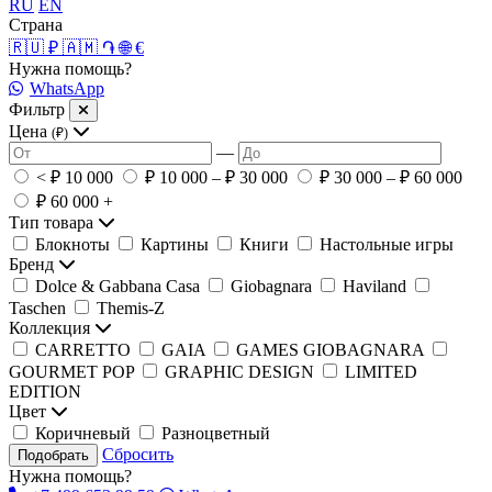
RU
EN
Страна
🇷🇺 ₽
🇦🇲 ֏
🌐 €
Нужна помощь?
WhatsApp
Фильтр
Цена
(₽)
—
< ₽ 10 000
₽ 10 000 – ₽ 30 000
₽ 30 000 – ₽ 60 000
₽ 60 000 +
Тип товара
Блокноты
Картины
Книги
Настольные игры
Бренд
Dolce & Gabbana Casa
Giobagnara
Haviland
Taschen
Themis-Z
Коллекция
CARRETTO
GAIA
GAMES GIOBAGNARA
GOURMET POP
GRAPHIC DESIGN
LIMITED
EDITION
Цвет
Коричневый
Разноцветный
Сбросить
Подобрать
Нужна помощь?