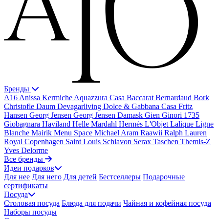
Бренды
A16
Anissa Kermiche
Aquazzura Casa
Baccarat
Bernardaud
Bork
Christofle
Daum
Devagarliving
Dolce & Gabbana Casa
Fritz
Hansen
Georg Jensen
Georg Jensen Damask
Gien
Ginori 1735
Giobagnara
Haviland
Helle Mardahl
Hermès
L'Objet
Lalique
Ligne
Blanche
Mairik
Menu Space
Michael Aram
Raawii
Ralph Lauren
Royal Copenhagen
Saint Louis
Schiavon
Serax
Taschen
Themis-Z
Yves Delorme
Все бренды
Идеи подарков
Для нее
Для него
Для детей
Бестселлеры
Подарочные
сертификаты
Посуда
Столовая посуда
Блюда для подачи
Чайная и кофейная посуда
Наборы посуды