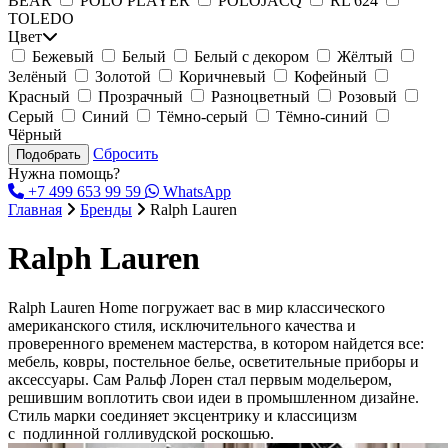
BEAR
POLO PLAYER
POLOJACQ
RL 624
TOLEDO
Цвет
Бежевый
Белый
Белый с декором
Жёлтый
Зелёный
Золотой
Коричневый
Кофейный
Красный
Прозрачный
Разноцветный
Розовый
Серый
Синий
Тёмно-серый
Тёмно-синий
Чёрный
Сбросить
Подобрать
Нужна помощь?
+7 499 653 99 59
WhatsApp
Главная
Бренды
Ralph Lauren
Ralph Lauren
Ralph Lauren Home погружает вас в мир классического
американского стиля, исключительного качества и
проверенного временем мастерства, в котором найдется все:
мебель, ковры, постельное белье, осветительные приборы и
аксессуары. Сам Ральф Лорен стал первым модельером,
решившим воплотить свои идеи в промышленном дизайне.
Стиль марки соединяет эксцентрику и классицизм
с подлинной голливудской роскошью.