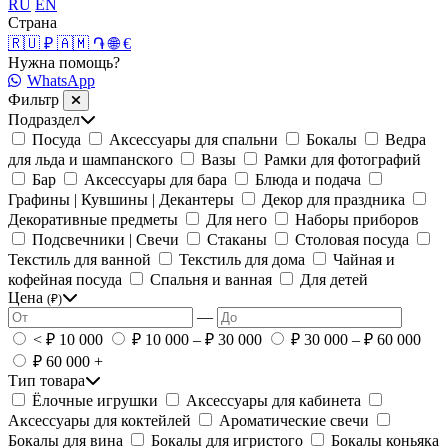
RU
EN
Страна
🇷🇺 ₽
🇦🇲 ֏
🌐 €
Нужна помощь?
WhatsApp
Фильтр
Подраздел
Посуда
Аксессуары для спальни
Бокалы
Ведра
для льда и шампанского
Вазы
Рамки для фотографий
Бар
Аксессуары для бара
Блюда и подача
Графины | Кувшины | Декантеры
Декор для праздника
Декоративные предметы
Для него
Наборы приборов
Подсвечники | Свечи
Стаканы
Столовая посуда
Текстиль для ванной
Текстиль для дома
Чайная и
кофейная посуда
Спальня и ванная
Для детей
Цена
(₽)
—
< ₽ 10 000
₽ 10 000 – ₽ 30 000
₽ 30 000 – ₽ 60 000
₽ 60 000 +
Тип товара
Ёлочные игрушки
Аксессуары для кабинета
Аксессуары для коктейлей
Ароматические свечи
Бокалы для вина
Бокалы для игристого
Бокалы коньяка