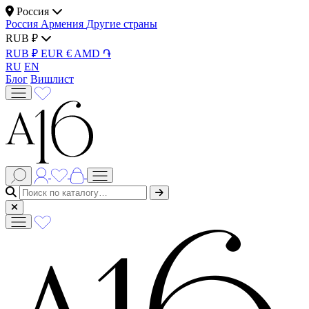
Россия
Россия
Армения
Другие страны
RUB ₽
RUB ₽
EUR €
AMD ֏
RU
EN
Блог
Вишлист