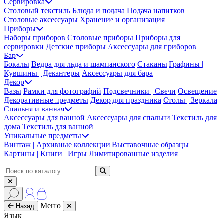
Сервировка
Столовый текстиль
Блюда и подача
Подача напитков
Столовые аксессуары
Хранение и организация
Приборы
Наборы приборов
Столовые приборы
Приборы для
сервировки
Детские приборы
Аксессуары для приборов
Бар
Бокалы
Ведра для льда и шампанского
Стаканы
Графины |
Кувшины | Декантеры
Аксессуары для бара
Декор
Вазы
Рамки для фотографий
Подсвечники | Свечи
Освещение
Декоративные предметы
Декор для праздника
Столы | Зеркала
Спальня и ванная
Аксессуары для ванной
Аксессуары для спальни
Текстиль для
дома
Текстиль для ванной
Уникальные предметы
Винтаж | Архивные коллекции
Выставочные образцы
Картины | Книги | Игры
Лимитированные изделия
Меню
Назад
Язык