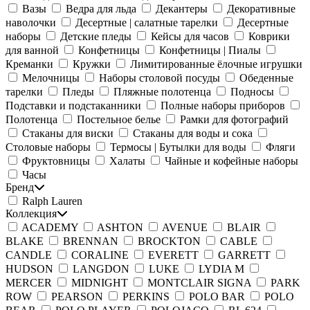
Вазы
Ведра для льда
Декантеры
Декоративные
наволочки
Десертные | салатные тарелки
Десертные
наборы
Детские пледы
Кейсы для часов
Коврики
для ванной
Конфетницы
Конфетницы | Пиалы
Креманки
Кружки
Лимитированные ёлочные игрушки
Мелочницы
Наборы столовой посуды
Обеденные
тарелки
Пледы
Пляжные полотенца
Подносы
Подставки и подстаканники
Полные наборы приборов
Полотенца
Постельное белье
Рамки для фотографий
Стаканы для виски
Стаканы для воды и сока
Столовые наборы
Термосы | Бутылки для воды
Фляги
Фруктовницы
Халаты
Чайные и кофейные наборы
Часы
Бренд
Ralph Lauren
Коллекция
ACADEMY
ASHTON
AVENUE
BLAIR
BLAKE
BRENNAN
BROCKTON
CABLE
CANDLE
CORALINE
EVERETT
GARRETT
HUDSON
LANGDON
LUKE
LYDIA M
MERCER
MIDNIGHT
MONTCLAIR SIGNA
PARK
ROW
PEARSON
PERKINS
POLO BAR
POLO