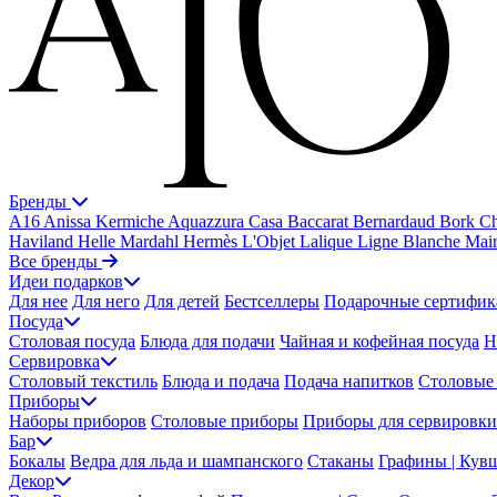
Бренды
A16
Anissa Kermiche
Aquazzura Casa
Baccarat
Bernardaud
Bork
Ch
Haviland
Helle Mardahl
Hermès
L'Objet
Lalique
Ligne Blanche
Mai
Все бренды
Идеи подарков
Для нее
Для него
Для детей
Бестселлеры
Подарочные сертифик
Посуда
Столовая посуда
Блюда для подачи
Чайная и кофейная посуда
Н
Сервировка
Столовый текстиль
Блюда и подача
Подача напитков
Столовые 
Приборы
Наборы приборов
Столовые приборы
Приборы для сервировки
Бар
Бокалы
Ведра для льда и шампанского
Стаканы
Графины | Кув
Декор