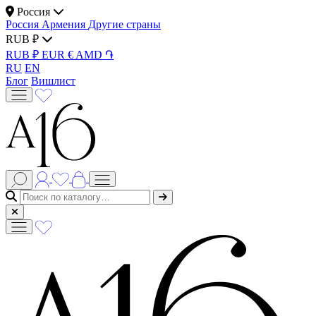
Россия
Россия
Армения
Другие страны
RUB ₽
RUB ₽
EUR €
AMD ֏
RU
EN
Блог
Вишлист