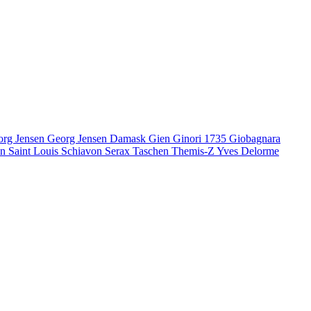
org Jensen
Georg Jensen Damask
Gien
Ginori 1735
Giobagnara
en
Saint Louis
Schiavon
Serax
Taschen
Themis-Z
Yves Delorme