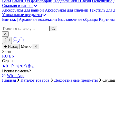
Вазы
Рамки для фотографий
Подсвечники | Свечи
Освещение
Спальня и ванная
Аксессуары для ванной
Аксессуары для спальни
Текстиль для 
Уникальные предметы
Винтаж | Архивные коллекции
Выставочные образцы
Картины 
Меню
Назад
Язык
RU
EN
Страна
🇷🇺 ₽
🇦🇲 ֏
🌐 €
Нужна помощь?
WhatsApp
Главная
Каталог товаров
Декоративные предметы
Скульп