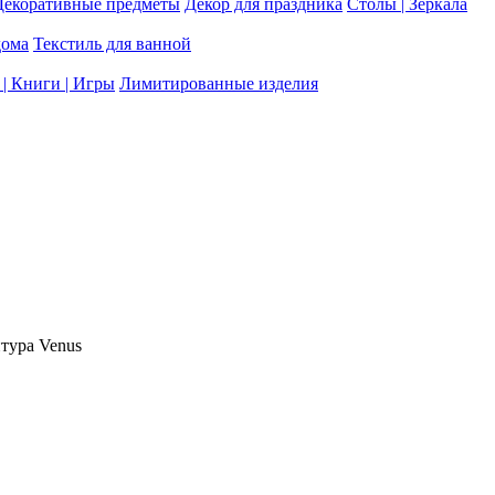
Декоративные предметы
Декор для праздника
Столы | Зеркала
дома
Текстиль для ванной
| Книги | Игры
Лимитированные изделия
тура Venus