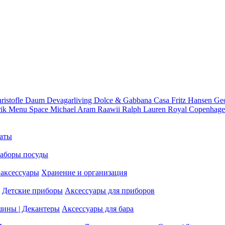
ristofle
Daum
Devagarliving
Dolce & Gabbana Casa
Fritz Hansen
Ge
rik
Menu Space
Michael Aram
Raawii
Ralph Lauren
Royal Copenhag
аты
аборы посуды
аксессуары
Хранение и организация
Детские приборы
Аксессуары для приборов
шины | Декантеры
Аксессуары для бара