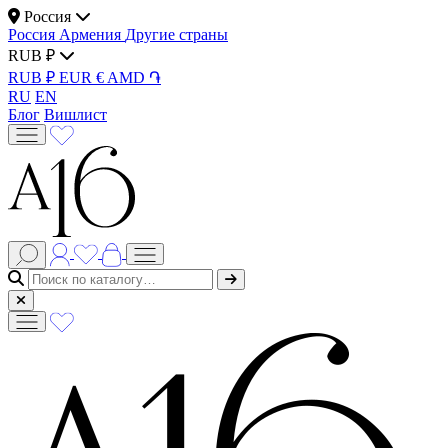
Россия
Россия
Армения
Другие страны
RUB ₽
RUB ₽
EUR €
AMD ֏
RU
EN
Блог
Вишлист