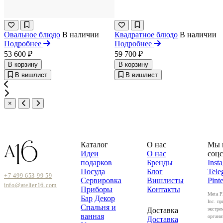
Овальное блюдо
В наличии
Квадратное блюдо
В наличии
Подробнее
Подробнее
53 600 ₽
59 700 ₽
В корзину
В корзину
В вишлист
В вишлист
×
Каталог
О нас
Мы 
Идеи
О нас
соцс
подарков
Бренды
Inst
Посуда
Блог
Tele
+7 499 653 99 59
Сервировка
Вишлисты
Pinte
info@atelier16.com
Приборы
Контакты
Meta P
Бар
Декор
Inc. пр
Спальня и
Доставка
экстре
ванная
органи
Доставка