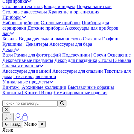
Сервировка
Столовый текстиль
Блюда и подача
Подача напитков
Столовые аксессуары
Хранение и организация
Приборы
Наборы приборов
Столовые приборы
Приборы для
сервировки
Детские приборы
Аксессуары для приборов
Бар
Бокалы
Ведра для льда и шампанского
Стаканы
Графины |
Кувшины | Декантеры
Аксессуары для бара
Декор
Вазы
Рамки для фотографий
Подсвечники | Свечи
Освещение
Декоративные предметы
Декор для праздника
Столы | Зеркала
Спальня и ванная
Аксессуары для ванной
Аксессуары для спальни
Текстиль для
дома
Текстиль для ванной
Уникальные предметы
Винтаж | Архивные коллекции
Выставочные образцы
Картины | Книги | Игры
Лимитированные изделия
Меню
Назад
Язык