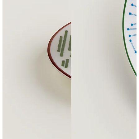
ПОДПИСАТЬСЯ
Принимаю условия
Политикой конфиденциальности
и
Пользовательск
соглашением
Согласен(-на) получать
email-рассылку