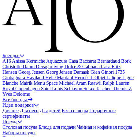
Бренды
A16
Anissa Kermiche
Aquazzura Casa
Baccarat
Bernardaud
Bork
Christofle
Daum
Devagarliving
Dolce & Gabbana Casa
Fritz
Hansen
Georg Jensen
Georg Jensen Damask
Gien
Ginori 1735
Giobagnara
Haviland
Helle Mardahl
Hermès
L'Objet
Lalique
Ligne
Blanche
Mairik
Menu Space
Michael Aram
Raawii
Ralph Lauren
Royal Copenhagen
Saint Louis
Schiavon
Serax
Taschen
Themis-Z
Yves Delorme
Все бренды
Идеи подарков
Для нее
Для него
Для детей
Бестселлеры
Подарочные
сертификаты
Посуда
Столовая посуда
Блюда для подачи
Чайная и кофейная посуда
Наборы посуды