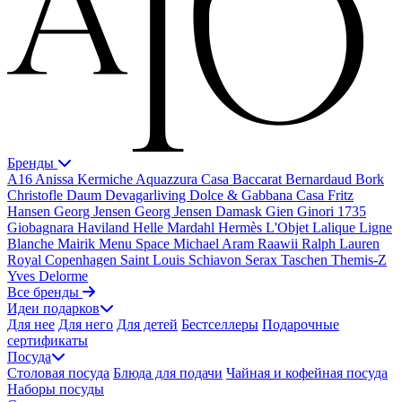
Бренды
A16
Anissa Kermiche
Aquazzura Casa
Baccarat
Bernardaud
Bork
Christofle
Daum
Devagarliving
Dolce & Gabbana Casa
Fritz
Hansen
Georg Jensen
Georg Jensen Damask
Gien
Ginori 1735
Giobagnara
Haviland
Helle Mardahl
Hermès
L'Objet
Lalique
Ligne
Blanche
Mairik
Menu Space
Michael Aram
Raawii
Ralph Lauren
Royal Copenhagen
Saint Louis
Schiavon
Serax
Taschen
Themis-Z
Yves Delorme
Все бренды
Идеи подарков
Для нее
Для него
Для детей
Бестселлеры
Подарочные
сертификаты
Посуда
Столовая посуда
Блюда для подачи
Чайная и кофейная посуда
Наборы посуды