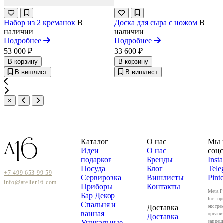
Набор из 2 креманок
В
Доска для сыра с ножом
В
наличии
наличии
Подробнее
Подробнее
53 000 ₽
33 600 ₽
В корзину
В корзину
В вишлист
В вишлист
×
Каталог
О нас
Мы 
Идеи
О нас
соцс
подарков
Бренды
Inst
Посуда
Блог
Tele
+7 499 653 99 59
Сервировка
Вишлисты
Pinte
info@atelier16.com
Приборы
Контакты
Meta P
Бар
Декор
Inc. пр
Спальня и
Доставка
экстре
ванная
органи
Доставка
Уникальные
запрещ