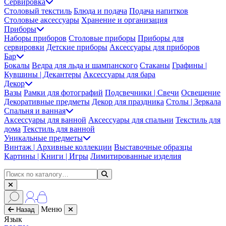
Сервировка
Столовый текстиль
Блюда и подача
Подача напитков
Столовые аксессуары
Хранение и организация
Приборы
Наборы приборов
Столовые приборы
Приборы для
сервировки
Детские приборы
Аксессуары для приборов
Бар
Бокалы
Ведра для льда и шампанского
Стаканы
Графины |
Кувшины | Декантеры
Аксессуары для бара
Декор
Вазы
Рамки для фотографий
Подсвечники | Свечи
Освещение
Декоративные предметы
Декор для праздника
Столы | Зеркала
Спальня и ванная
Аксессуары для ванной
Аксессуары для спальни
Текстиль для
дома
Текстиль для ванной
Уникальные предметы
Винтаж | Архивные коллекции
Выставочные образцы
Картины | Книги | Игры
Лимитированные изделия
Меню
Назад
Язык