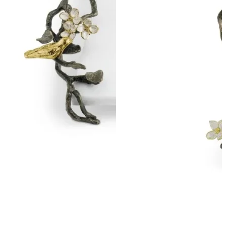
ПОДПИСАТЬСЯ
Принимаю условия
Политикой конфиденциальности
и
Пользовательск
соглашением
Согласен(-на) получать
email-рассылку