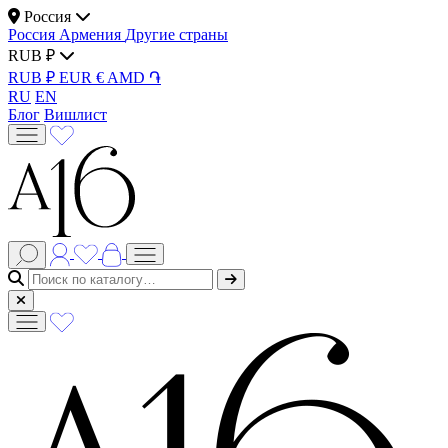
Россия
Россия
Армения
Другие страны
RUB ₽
RUB ₽
EUR €
AMD ֏
RU
EN
Блог
Вишлист