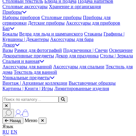
Столовый текстиль
Блюда и подача
Подача напитков
Столовые аксессуары
Хранение и организация
Приборы
Наборы приборов
Столовые приборы
Приборы для
сервировки
Детские приборы
Аксессуары для приборов
Бар
Бокалы
Ведра для льда и шампанского
Стаканы
Графины |
Кувшины | Декантеры
Аксессуары для бара
Декор
Вазы
Рамки для фотографий
Подсвечники | Свечи
Освещение
Декоративные предметы
Декор для праздника
Столы | Зеркала
Спальня и ванная
Аксессуары для ванной
Аксессуары для спальни
Текстиль для
дома
Текстиль для ванной
Уникальные предметы
Винтаж | Архивные коллекции
Выставочные образцы
Картины | Книги | Игры
Лимитированные изделия
Меню
Назад
Язык
RU
EN