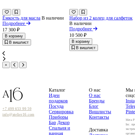
Ёмкость для масла
В наличии
Набор из 2 колец для салфеток
Подробнее
В наличии
Подробнее
17 300 ₽
10 500 ₽
В корзину
В корзину
В вишлист
В вишлист
×
Каталог
О нас
Мы 
Идеи
О нас
соцс
подарков
Бренды
Inst
Посуда
Блог
Tele
+7 499 653 99 59
Сервировка
Вишлисты
Pinte
info@atelier16.com
Приборы
Контакты
Meta P
Бар
Декор
Inc. пр
Спальня и
Доставка
экстре
ванная
органи