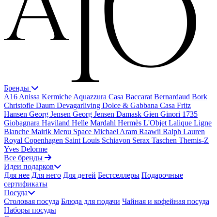
Бренды
A16
Anissa Kermiche
Aquazzura Casa
Baccarat
Bernardaud
Bork
Christofle
Daum
Devagarliving
Dolce & Gabbana Casa
Fritz
Hansen
Georg Jensen
Georg Jensen Damask
Gien
Ginori 1735
Giobagnara
Haviland
Helle Mardahl
Hermès
L'Objet
Lalique
Ligne
Blanche
Mairik
Menu Space
Michael Aram
Raawii
Ralph Lauren
Royal Copenhagen
Saint Louis
Schiavon
Serax
Taschen
Themis-Z
Yves Delorme
Все бренды
Идеи подарков
Для нее
Для него
Для детей
Бестселлеры
Подарочные
сертификаты
Посуда
Столовая посуда
Блюда для подачи
Чайная и кофейная посуда
Наборы посуды