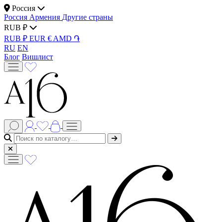
Россия
Россия
Армения
Другие страны
RUB ₽
RUB ₽
EUR €
AMD ֏
RU
EN
Блог
Вишлист