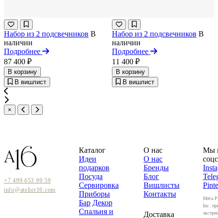
Набор из 2 подсвечников
В
Набор из 2 подсвечников
В
наличии
наличии
Подробнее
Подробнее
87 400 ₽
11 400 ₽
В корзину
В корзину
В вишлист
В вишлист
×
Каталог
О нас
Мы 
Идеи
О нас
соцс
подарков
Бренды
Inst
Посуда
Блог
Tele
+7 499 653 99 59
Сервировка
Вишлисты
Pinte
info@atelier16.com
Приборы
Контакты
Meta P
Бар
Декор
Inc. пр
Спальня и
Доставка
экстре