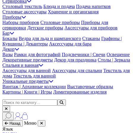
Сервировка
Столовый текстиль
Блюда и подача
Подача напитков
Столовые аксессуары
Хранение и организация
Приборы
Наборы приборов
Столовые приборы
Приборы для
сервировки
Детские приборы
Аксессуары для приборов
Бар
Бокалы
Ведра для льда и шампанского
Стаканы
Графины |
Кувшины | Декантеры
Аксессуары для бара
Декор
Вазы
Рамки для фотографий
Подсвечники | Свечи
Освещение
Декоративные предметы
Декор для праздника
Столы | Зеркала
Спальня и ванная
Аксессуары для ванной
Аксессуары для спальни
Текстиль для
дома
Текстиль для ванной
Уникальные предметы
Винтаж | Архивные коллекции
Выставочные образцы
Картины | Книги | Игры
Лимитированные изделия
Меню
Назад
Язык