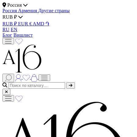
Россия
Россия
Армения
Другие страны
RUB ₽
RUB ₽
EUR €
AMD ֏
RU
EN
Блог
Вишлист