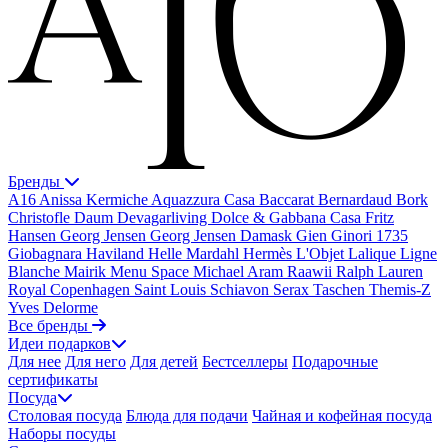
Бренды
A16
Anissa Kermiche
Aquazzura Casa
Baccarat
Bernardaud
Bork
Christofle
Daum
Devagarliving
Dolce & Gabbana Casa
Fritz
Hansen
Georg Jensen
Georg Jensen Damask
Gien
Ginori 1735
Giobagnara
Haviland
Helle Mardahl
Hermès
L'Objet
Lalique
Ligne
Blanche
Mairik
Menu Space
Michael Aram
Raawii
Ralph Lauren
Royal Copenhagen
Saint Louis
Schiavon
Serax
Taschen
Themis-Z
Yves Delorme
Все бренды
Идеи подарков
Для нее
Для него
Для детей
Бестселлеры
Подарочные
сертификаты
Посуда
Столовая посуда
Блюда для подачи
Чайная и кофейная посуда
Наборы посуды