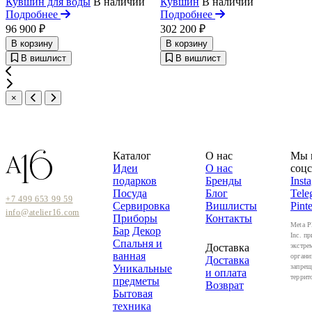
Кувшин для воды
В наличии
Кувшин
В наличии
Подробнее
Подробнее
96 900 ₽
302 200 ₽
В корзину
В корзину
В вишлист
В вишлист
×
Каталог
О нас
Мы 
Идеи
О нас
соцс
подарков
Бренды
Inst
Посуда
Блог
Tele
+7 499 653 99 59
Сервировка
Вишлисты
Pinte
info@atelier16.com
Приборы
Контакты
Meta P
Бар
Декор
Inc. пр
Спальня и
Доставка
экстре
ванная
органи
Доставка
Уникальные
запрещ
и оплата
террит
предметы
Возврат
Бытовая
техника