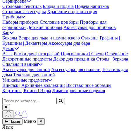
Сервировка
Столовый текстиль
Блюда и подача
Подача напитков
Столовые аксессуары
Хранение и организация
Приборы
Наборы приборов
Столовые приборы
Приборы для
сервировки
Детские приборы
Аксессуары для приборов
Бар
Бокалы
Ведра для льда и шампанского
Стаканы
Графины |
Кувшины | Декантеры
Аксессуары для бара
Декор
Вазы
Рамки для фотографий
Подсвечники | Свечи
Освещение
Декоративные предметы
Декор для праздника
Столы | Зеркала
Спальня и ванная
Аксессуары для ванной
Аксессуары для спальни
Текстиль для
дома
Текстиль для ванной
Уникальные предметы
Винтаж | Архивные коллекции
Выставочные образцы
Картины | Книги | Игры
Лимитированные изделия
Меню
Назад
Язык