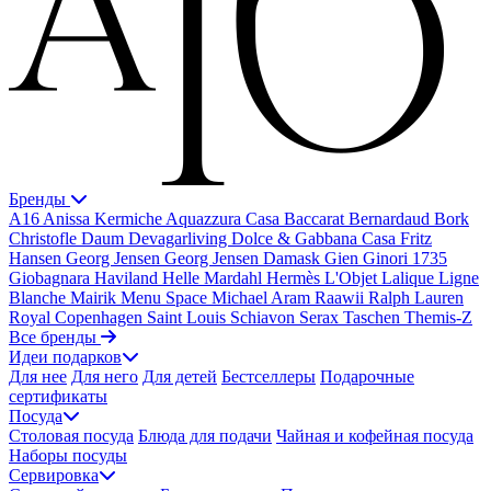
Бренды
A16
Anissa Kermiche
Aquazzura Casa
Baccarat
Bernardaud
Bork
Christofle
Daum
Devagarliving
Dolce & Gabbana Casa
Fritz
Hansen
Georg Jensen
Georg Jensen Damask
Gien
Ginori 1735
Giobagnara
Haviland
Helle Mardahl
Hermès
L'Objet
Lalique
Ligne
Blanche
Mairik
Menu Space
Michael Aram
Raawii
Ralph Lauren
Royal Copenhagen
Saint Louis
Schiavon
Serax
Taschen
Themis-Z
Все бренды
Идеи подарков
Для нее
Для него
Для детей
Бестселлеры
Подарочные
сертификаты
Посуда
Столовая посуда
Блюда для подачи
Чайная и кофейная посуда
Наборы посуды
Сервировка