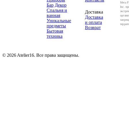
Meta P
Бар
Декор
Inc. пр
Спальня и
Доставка
экстре
ванная
органи
Доставка
Уникальные
запрещ
и оплата
террит
предметы
Возврат
Бытовая
техника
© 2026 Atelier16. Все права защищены.