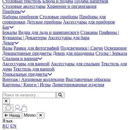
Столовый текстиль
Блюда и подача
Подача напитков
Столовые аксессуары
Хранение и организация
Приборы
Наборы приборов
Столовые приборы
Приборы для
сервировки
Детские приборы
Аксессуары для приборов
Бар
Бокалы
Ведра для льда и шампанского
Стаканы
Графины |
Кувшины | Декантеры
Аксессуары для бара
Декор
Вазы
Рамки для фотографий
Подсвечники | Свечи
Освещение
Декоративные предметы
Декор для праздника
Столы | Зеркала
Спальня и ванная
Аксессуары для ванной
Аксессуары для спальни
Текстиль для
дома
Текстиль для ванной
Уникальные предметы
Винтаж | Архивные коллекции
Выставочные образцы
Картины | Книги | Игры
Лимитированные изделия
Меню
Назад
Язык
RU
EN