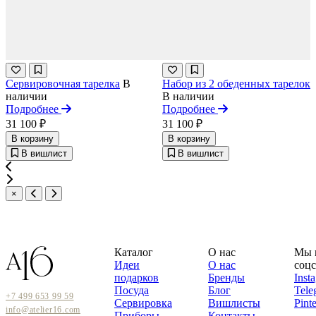
Сервировочная тарелка
В
Набор из 2 обеденных тарелок
наличии
В наличии
Подробнее
Подробнее
31 100 ₽
31 100 ₽
В корзину
В корзину
В вишлист
В вишлист
×
Каталог
О нас
Мы 
Идеи
О нас
соцс
подарков
Бренды
Inst
Посуда
Блог
Tele
+7 499 653 99 59
Сервировка
Вишлисты
Pinte
info@atelier16.com
Приборы
Контакты