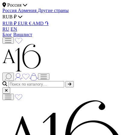
Россия
Россия
Армения
Другие страны
RUB ₽
RUB ₽
EUR €
AMD ֏
RU
EN
Блог
Вишлист