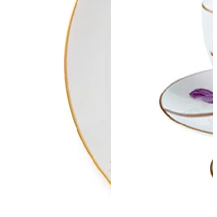
ПОДПИСАТЬСЯ
Принимаю условия
Политикой конфиденциальности
и
Пользовательск
соглашением
Согласен(-на) получать
email-рассылку