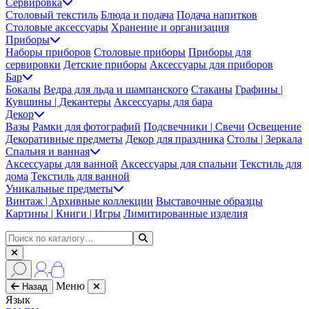
Сервировка
Столовый текстиль
Блюда и подача
Подача напитков
Столовые аксессуары
Хранение и организация
Приборы
Наборы приборов
Столовые приборы
Приборы для
сервировки
Детские приборы
Аксессуары для приборов
Бар
Бокалы
Ведра для льда и шампанского
Стаканы
Графины |
Кувшины | Декантеры
Аксессуары для бара
Декор
Вазы
Рамки для фотографий
Подсвечники | Свечи
Освещение
Декоративные предметы
Декор для праздника
Столы | Зеркала
Спальня и ванная
Аксессуары для ванной
Аксессуары для спальни
Текстиль для
дома
Текстиль для ванной
Уникальные предметы
Винтаж | Архивные коллекции
Выставочные образцы
Картины | Книги | Игры
Лимитированные изделия
Меню
Назад
Язык