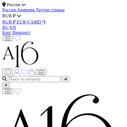
Россия
Россия
Армения
Другие страны
RUB ₽
RUB ₽
EUR €
AMD ֏
RU
EN
Блог
Вишлист