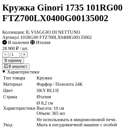
Кружка Ginori 1735 101RG00
FTZ700LX0400G00135002
Коллекция: IL VIAGGIO DI NETTUNO
Артикул 101RG00 FTZ700LX0400G00135002
В наличии
Италия
28 900 ₽
/ шт.
−
+
В корзину
В вишлист
Характеристики
Тип товара
Кружки
Материал
Фарфор / Позолота 24К
Цвет
SKY BLUE
Страна
Италия
Ø 8,2 см
Характеристики
Высота: 10 см
Объем: 365 мл
Не использовать в микроволновой печи.
Уход
Мыть в посудомоечной машине с особой