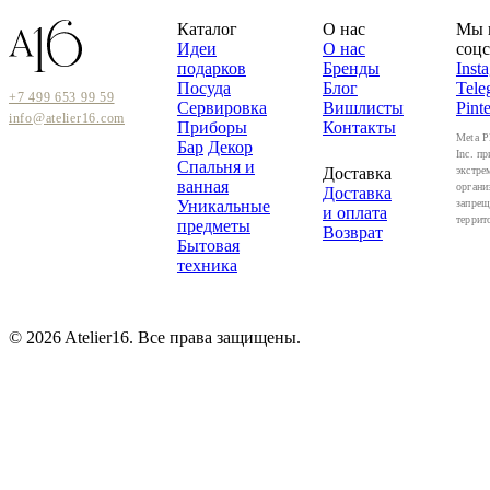
Каталог
О нас
Мы 
Идеи
О нас
соцс
подарков
Бренды
Inst
Посуда
Блог
Tele
+7 499 653 99 59
Сервировка
Вишлисты
Pinte
info@atelier16.com
Приборы
Контакты
Meta P
Бар
Декор
Inc. пр
Спальня и
Доставка
экстре
ванная
органи
Доставка
Уникальные
запрещ
и оплата
террит
предметы
Возврат
Бытовая
техника
© 2026 Atelier16. Все права защищены.