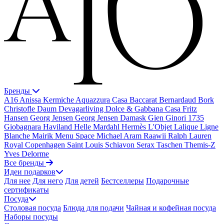
Бренды
A16
Anissa Kermiche
Aquazzura Casa
Baccarat
Bernardaud
Bork
Christofle
Daum
Devagarliving
Dolce & Gabbana Casa
Fritz
Hansen
Georg Jensen
Georg Jensen Damask
Gien
Ginori 1735
Giobagnara
Haviland
Helle Mardahl
Hermès
L'Objet
Lalique
Ligne
Blanche
Mairik
Menu Space
Michael Aram
Raawii
Ralph Lauren
Royal Copenhagen
Saint Louis
Schiavon
Serax
Taschen
Themis-Z
Yves Delorme
Все бренды
Идеи подарков
Для нее
Для него
Для детей
Бестселлеры
Подарочные
сертификаты
Посуда
Столовая посуда
Блюда для подачи
Чайная и кофейная посуда
Наборы посуды