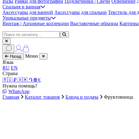
Вазы
Рамки для фотографий
Подсвечники | Свечи
Освещение
Спальня и ванная
Аксессуары для ванной
Аксессуары для спальни
Текстиль для 
Уникальные предметы
Винтаж | Архивные коллекции
Выставочные образцы
Картины 
Меню
Назад
Язык
RU
EN
Страна
🇷🇺 ₽
🇦🇲 ֏
🌐 €
Нужна помощь?
WhatsApp
Главная
Каталог товаров
Блюда и подача
Фруктовница