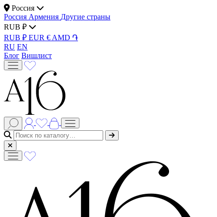
Россия
Россия
Армения
Другие страны
RUB ₽
RUB ₽
EUR €
AMD ֏
RU
EN
Блог
Вишлист