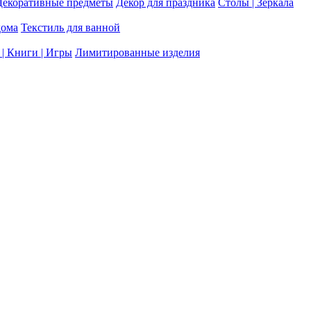
Декоративные предметы
Декор для праздника
Столы | Зеркала
дома
Текстиль для ванной
| Книги | Игры
Лимитированные изделия