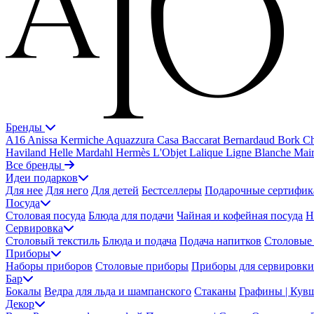
Бренды
A16
Anissa Kermiche
Aquazzura Casa
Baccarat
Bernardaud
Bork
Ch
Haviland
Helle Mardahl
Hermès
L'Objet
Lalique
Ligne Blanche
Mai
Все бренды
Идеи подарков
Для нее
Для него
Для детей
Бестселлеры
Подарочные сертифик
Посуда
Столовая посуда
Блюда для подачи
Чайная и кофейная посуда
Н
Сервировка
Столовый текстиль
Блюда и подача
Подача напитков
Столовые 
Приборы
Наборы приборов
Столовые приборы
Приборы для сервировки
Бар
Бокалы
Ведра для льда и шампанского
Стаканы
Графины | Кув
Декор