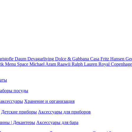
ristofle
Daum
Devagarliving
Dolce & Gabbana Casa
Fritz Hansen
Ge
rik
Menu Space
Michael Aram
Raawii
Ralph Lauren
Royal Copenhag
аты
аборы посуды
аксессуары
Хранение и организация
Детские приборы
Аксессуары для приборов
шины | Декантеры
Аксессуары для бара