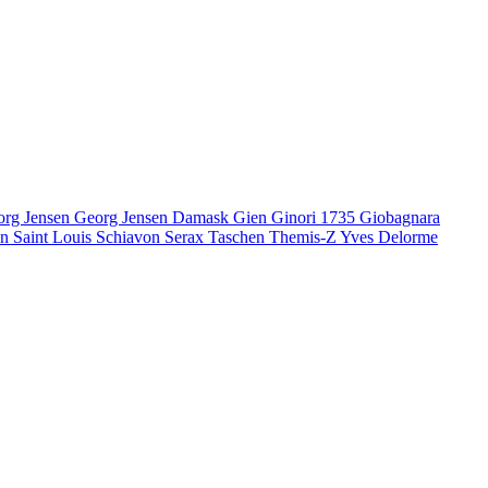
org Jensen
Georg Jensen Damask
Gien
Ginori 1735
Giobagnara
en
Saint Louis
Schiavon
Serax
Taschen
Themis-Z
Yves Delorme