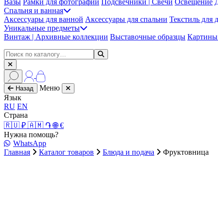
Вазы
Рамки для фотографий
Подсвечники | Свечи
Освещение
Спальня и ванная
Аксессуары для ванной
Аксессуары для спальни
Текстиль для 
Уникальные предметы
Винтаж | Архивные коллекции
Выставочные образцы
Картины 
Меню
Назад
Язык
RU
EN
Страна
🇷🇺 ₽
🇦🇲 ֏
🌐 €
Нужна помощь?
WhatsApp
Главная
Каталог товаров
Блюда и подача
Фруктовница