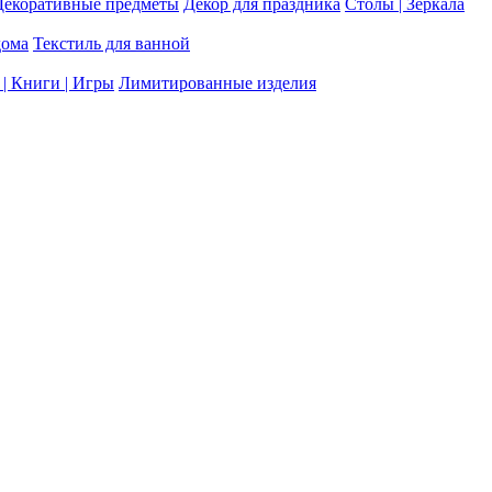
Декоративные предметы
Декор для праздника
Столы | Зеркала
дома
Текстиль для ванной
| Книги | Игры
Лимитированные изделия