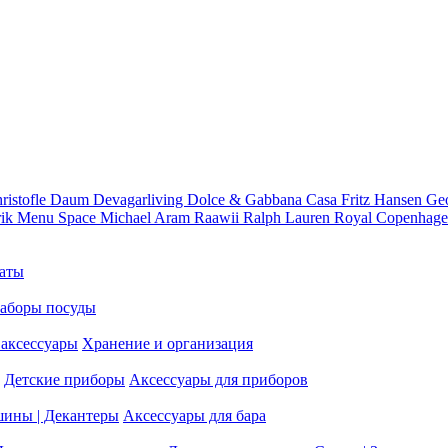
ristofle
Daum
Devagarliving
Dolce & Gabbana Casa
Fritz Hansen
Ge
rik
Menu Space
Michael Aram
Raawii
Ralph Lauren
Royal Copenhag
аты
аборы посуды
аксессуары
Хранение и организация
Детские приборы
Аксессуары для приборов
шины | Декантеры
Аксессуары для бара