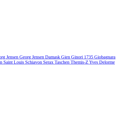
org Jensen
Georg Jensen Damask
Gien
Ginori 1735
Giobagnara
en
Saint Louis
Schiavon
Serax
Taschen
Themis-Z
Yves Delorme