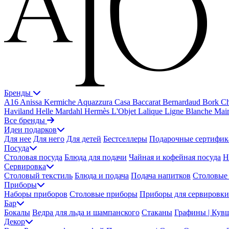
Бренды
A16
Anissa Kermiche
Aquazzura Casa
Baccarat
Bernardaud
Bork
Ch
Haviland
Helle Mardahl
Hermès
L'Objet
Lalique
Ligne Blanche
Mai
Все бренды
Идеи подарков
Для нее
Для него
Для детей
Бестселлеры
Подарочные сертифик
Посуда
Столовая посуда
Блюда для подачи
Чайная и кофейная посуда
Н
Сервировка
Столовый текстиль
Блюда и подача
Подача напитков
Столовые 
Приборы
Наборы приборов
Столовые приборы
Приборы для сервировки
Бар
Бокалы
Ведра для льда и шампанского
Стаканы
Графины | Кув
Декор