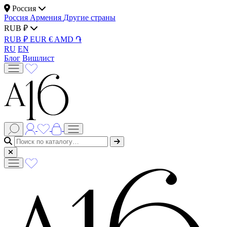
Россия
Россия
Армения
Другие страны
RUB ₽
RUB ₽
EUR €
AMD ֏
RU
EN
Блог
Вишлист