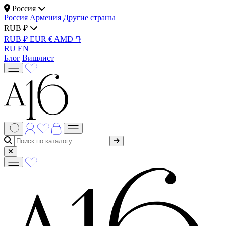
Россия
Россия
Армения
Другие страны
RUB ₽
RUB ₽
EUR €
AMD ֏
RU
EN
Блог
Вишлист