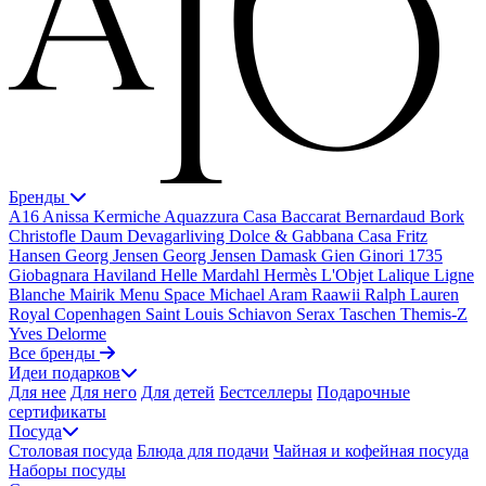
Бренды
A16
Anissa Kermiche
Aquazzura Casa
Baccarat
Bernardaud
Bork
Christofle
Daum
Devagarliving
Dolce & Gabbana Casa
Fritz
Hansen
Georg Jensen
Georg Jensen Damask
Gien
Ginori 1735
Giobagnara
Haviland
Helle Mardahl
Hermès
L'Objet
Lalique
Ligne
Blanche
Mairik
Menu Space
Michael Aram
Raawii
Ralph Lauren
Royal Copenhagen
Saint Louis
Schiavon
Serax
Taschen
Themis-Z
Yves Delorme
Все бренды
Идеи подарков
Для нее
Для него
Для детей
Бестселлеры
Подарочные
сертификаты
Посуда
Столовая посуда
Блюда для подачи
Чайная и кофейная посуда
Наборы посуды