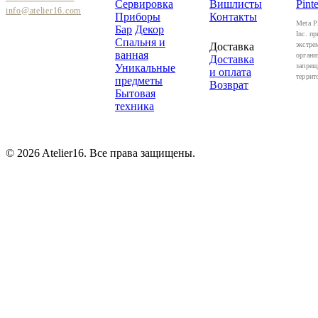
Сервировка
Вишлисты
Pinte
info@atelier16.com
Приборы
Контакты
Meta P
Бар
Декор
Inc. пр
Спальня и
Доставка
экстре
ванная
органи
Доставка
Уникальные
запрещ
и оплата
террит
предметы
Возврат
Бытовая
техника
© 2026 Atelier16. Все права защищены.