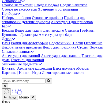
Сервировка
Столовый текстиль
Блюда и подача
Подача напитков
Столовые аксессуары
Хранение и организация
Приборы
Наборы приборов
Столовые приборы
Приборы для
сервировки
Детские приборы
Аксессуары для приборов
Бар
Бокалы
Ведра для льда и шампанского
Стаканы
Графины |
Кувшины | Декантеры
Аксессуары для бара
Декор
Вазы
Рамки для фотографий
Подсвечники | Свечи
Освещение
Декоративные предметы
Декор для праздника
Столы | Зеркала
Спальня и ванная
Аксессуары для ванной
Аксессуары для спальни
Текстиль для
дома
Текстиль для ванной
Уникальные предметы
Винтаж | Архивные коллекции
Выставочные образцы
Картины | Книги | Игры
Лимитированные изделия
Меню
Назад
Язык