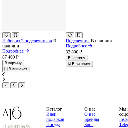
Набор из 2 подсвечников
В
Подсвечник
В наличии
наличии
Подробнее
Подробнее
32 800 ₽
87 400 ₽
В корзину
В корзину
В вишлист
В вишлист
×
Каталог
О нас
Мы 
Идеи
О нас
соцс
подарков
Бренды
Inst
Посуда
Блог
Tele
+7 499 653 99 59