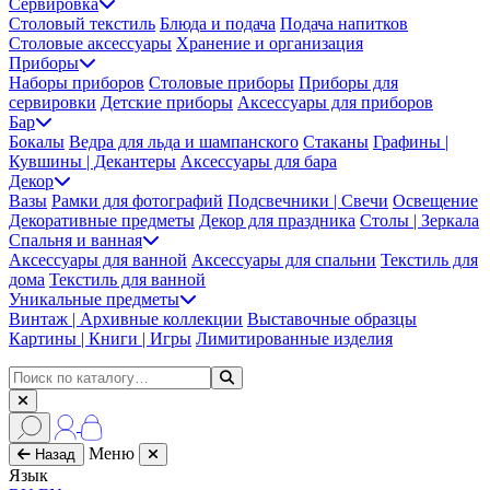
Сервировка
Столовый текстиль
Блюда и подача
Подача напитков
Столовые аксессуары
Хранение и организация
Приборы
Наборы приборов
Столовые приборы
Приборы для
сервировки
Детские приборы
Аксессуары для приборов
Бар
Бокалы
Ведра для льда и шампанского
Стаканы
Графины |
Кувшины | Декантеры
Аксессуары для бара
Декор
Вазы
Рамки для фотографий
Подсвечники | Свечи
Освещение
Декоративные предметы
Декор для праздника
Столы | Зеркала
Спальня и ванная
Аксессуары для ванной
Аксессуары для спальни
Текстиль для
дома
Текстиль для ванной
Уникальные предметы
Винтаж | Архивные коллекции
Выставочные образцы
Картины | Книги | Игры
Лимитированные изделия
Меню
Назад
Язык