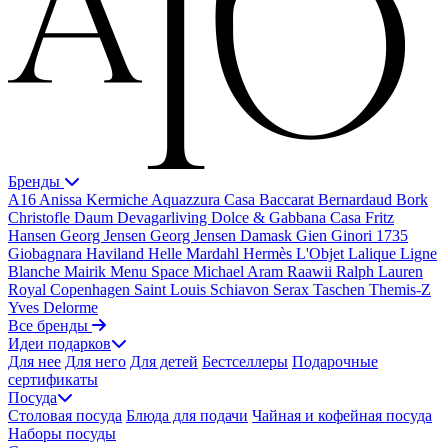
Бренды
A16
Anissa Kermiche
Aquazzura Casa
Baccarat
Bernardaud
Bork
Christofle
Daum
Devagarliving
Dolce & Gabbana Casa
Fritz
Hansen
Georg Jensen
Georg Jensen Damask
Gien
Ginori 1735
Giobagnara
Haviland
Helle Mardahl
Hermès
L'Objet
Lalique
Ligne
Blanche
Mairik
Menu Space
Michael Aram
Raawii
Ralph Lauren
Royal Copenhagen
Saint Louis
Schiavon
Serax
Taschen
Themis-Z
Yves Delorme
Все бренды
Идеи подарков
Для нее
Для него
Для детей
Бестселлеры
Подарочные
сертификаты
Посуда
Столовая посуда
Блюда для подачи
Чайная и кофейная посуда
Наборы посуды