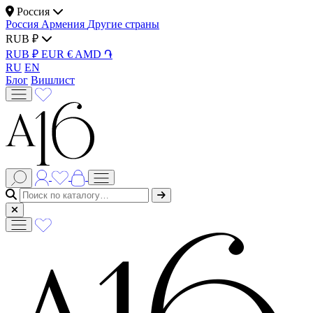
Россия
Россия
Армения
Другие страны
RUB ₽
RUB ₽
EUR €
AMD ֏
RU
EN
Блог
Вишлист