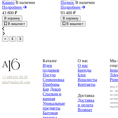
Кашпо
В наличии
Поднос
В наличии
Подробнее
Подробнее
43 800 ₽
93 400 ₽
В корзину
В корзину
В вишлист
В вишлист
×
Каталог
О нас
Мы 
Идеи
О нас
соцс
подарков
Бренды
Inst
Посуда
Блог
Tele
+7 499 653 99 59
Сервировка
Вишлисты
Pinte
info@atelier16.com
Приборы
Контакты
Meta P
Бар
Декор
Inc. пр
Спальня и
Доставка
экстре
ванная
органи
Доставка
Уникальные
запрещ
и оплата
террит
предметы
Возврат
Бытовая
техника