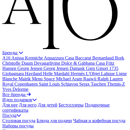
Бренды
A16
Anissa Kermiche
Aquazzura Casa
Baccarat
Bernardaud
Bork
Christofle
Daum
Devagarliving
Dolce & Gabbana Casa
Fritz
Hansen
Georg Jensen
Georg Jensen Damask
Gien
Ginori 1735
Giobagnara
Haviland
Helle Mardahl
Hermès
L'Objet
Lalique
Ligne
Blanche
Mairik
Menu Space
Michael Aram
Raawii
Ralph Lauren
Royal Copenhagen
Saint Louis
Schiavon
Serax
Taschen
Themis-Z
Yves Delorme
Все бренды
Идеи подарков
Для нее
Для него
Для детей
Бестселлеры
Подарочные
сертификаты
Посуда
Столовая посуда
Блюда для подачи
Чайная и кофейная посуда
Наборы посуды