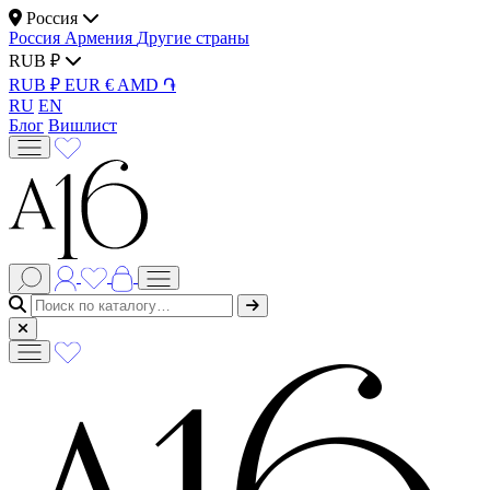
Россия
Россия
Армения
Другие страны
RUB ₽
RUB ₽
EUR €
AMD ֏
RU
EN
Блог
Вишлист