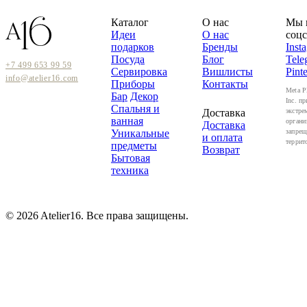
Каталог
О нас
Мы 
Идеи
О нас
соцс
подарков
Бренды
Inst
Посуда
Блог
Tele
+7 499 653 99 59
Сервировка
Вишлисты
Pinte
info@atelier16.com
Приборы
Контакты
Meta P
Бар
Декор
Inc. пр
Спальня и
Доставка
экстре
ванная
органи
Доставка
Уникальные
запрещ
и оплата
террит
предметы
Возврат
Бытовая
техника
© 2026 Atelier16. Все права защищены.