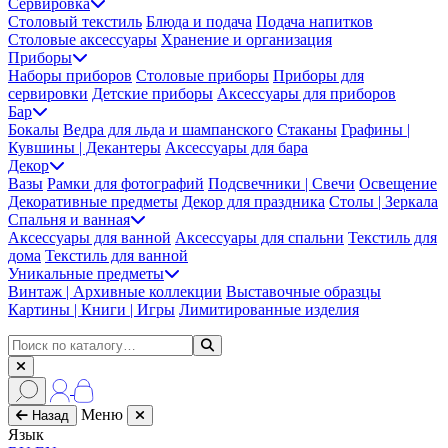
Сервировка
Столовый текстиль
Блюда и подача
Подача напитков
Столовые аксессуары
Хранение и организация
Приборы
Наборы приборов
Столовые приборы
Приборы для
сервировки
Детские приборы
Аксессуары для приборов
Бар
Бокалы
Ведра для льда и шампанского
Стаканы
Графины |
Кувшины | Декантеры
Аксессуары для бара
Декор
Вазы
Рамки для фотографий
Подсвечники | Свечи
Освещение
Декоративные предметы
Декор для праздника
Столы | Зеркала
Спальня и ванная
Аксессуары для ванной
Аксессуары для спальни
Текстиль для
дома
Текстиль для ванной
Уникальные предметы
Винтаж | Архивные коллекции
Выставочные образцы
Картины | Книги | Игры
Лимитированные изделия
Меню
Назад
Язык