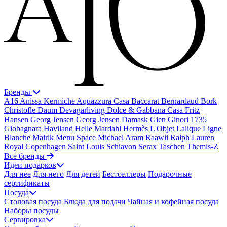
Бренды
A16
Anissa Kermiche
Aquazzura Casa
Baccarat
Bernardaud
Bork
Christofle
Daum
Devagarliving
Dolce & Gabbana Casa
Fritz
Hansen
Georg Jensen
Georg Jensen Damask
Gien
Ginori 1735
Giobagnara
Haviland
Helle Mardahl
Hermès
L'Objet
Lalique
Ligne
Blanche
Mairik
Menu Space
Michael Aram
Raawii
Ralph Lauren
Royal Copenhagen
Saint Louis
Schiavon
Serax
Taschen
Themis-Z
Все бренды
Идеи подарков
Для нее
Для него
Для детей
Бестселлеры
Подарочные
сертификаты
Посуда
Столовая посуда
Блюда для подачи
Чайная и кофейная посуда
Наборы посуды
Сервировка