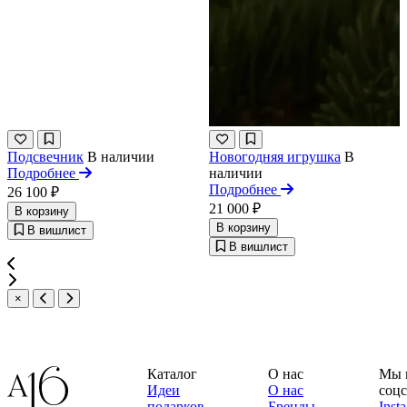
Подсвечник
В наличии
Новогодняя игрушка
В
Подробнее
наличии
Подробнее
26 100 ₽
21 000 ₽
В корзину
В корзину
В вишлист
В вишлист
×
Каталог
О нас
Мы 
Идеи
О нас
соцс
подарков
Бренды
Inst