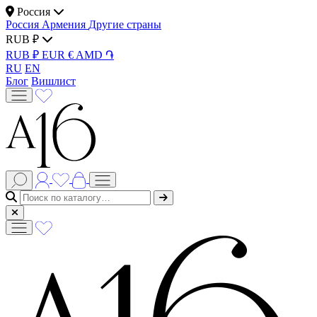
Россия
Россия
Армения
Другие страны
RUB ₽
RUB ₽
EUR €
AMD ֏
RU
EN
Блог
Вишлист