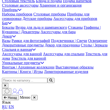
Столовый текстиль
Блюда и подача
Подача напитков
Столовые аксессуары
Хранение и организация
Приборы
Наборы приборов
Столовые приборы
Приборы для
сервировки
Детские приборы
Аксессуары для приборов
Бар
Бокалы
Ведра для льда и шампанского
Стаканы
Графины |
Кувшины | Декантеры
Аксессуары для бара
Декор
Вазы
Рамки для фотографий
Подсвечники | Свечи
Освещение
Декоративные предметы
Декор для праздника
Столы | Зеркала
Спальня и ванная
Аксессуары для ванной
Аксессуары для спальни
Текстиль для
дома
Текстиль для ванной
Уникальные предметы
Винтаж | Архивные коллекции
Выставочные образцы
Картины | Книги | Игры
Лимитированные изделия
Меню
Назад
Язык
RU
EN