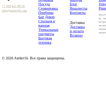
Посуда
Блог
Tele
+7 499 653 99 59
Сервировка
Вишлисты
Pinte
info@atelier16.com
Приборы
Контакты
Meta P
Бар
Декор
Inc. пр
Спальня и
Доставка
экстре
ванная
органи
Доставка
Уникальные
запрещ
и оплата
террит
предметы
Возврат
Бытовая
техника
© 2026 Atelier16. Все права защищены.