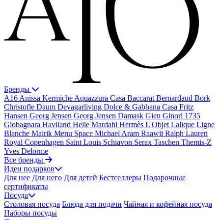
Бренды
A16
Anissa Kermiche
Aquazzura Casa
Baccarat
Bernardaud
Bork
Christofle
Daum
Devagarliving
Dolce & Gabbana Casa
Fritz
Hansen
Georg Jensen
Georg Jensen Damask
Gien
Ginori 1735
Giobagnara
Haviland
Helle Mardahl
Hermès
L'Objet
Lalique
Ligne
Blanche
Mairik
Menu Space
Michael Aram
Raawii
Ralph Lauren
Royal Copenhagen
Saint Louis
Schiavon
Serax
Taschen
Themis-Z
Yves Delorme
Все бренды
Идеи подарков
Для нее
Для него
Для детей
Бестселлеры
Подарочные
сертификаты
Посуда
Столовая посуда
Блюда для подачи
Чайная и кофейная посуда
Наборы посуды