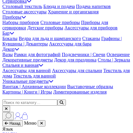
Сервировка
Столовый текстиль
Блюда и подача
Подача напитков
Столовые аксессуары
Хранение и организация
Приборы
Наборы приборов
Столовые приборы
Приборы для
сервировки
Детские приборы
Аксессуары для приборов
Бар
Бокалы
Ведра для льда и шампанского
Стаканы
Графины |
Кувшины | Декантеры
Аксессуары для бара
Декор
Вазы
Рамки для фотографий
Подсвечники | Свечи
Освещение
Декоративные предметы
Декор для праздника
Столы | Зеркала
Спальня и ванная
Аксессуары для ванной
Аксессуары для спальни
Текстиль для
дома
Текстиль для ванной
Уникальные предметы
Винтаж | Архивные коллекции
Выставочные образцы
Картины | Книги | Игры
Лимитированные изделия
Меню
Назад
Язык