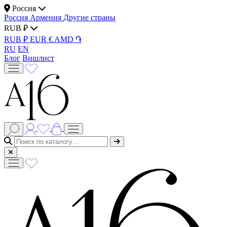
Россия
Россия
Армения
Другие страны
RUB ₽
RUB ₽
EUR €
AMD ֏
RU
EN
Блог
Вишлист