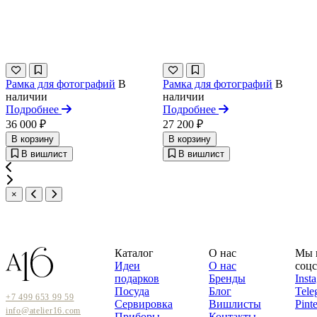
Рамка для фотографий
В
Рамка для фотографий
В
наличии
наличии
Подробнее
Подробнее
36 000 ₽
27 200 ₽
В корзину
В корзину
В вишлист
В вишлист
×
Каталог
О нас
Мы 
Идеи
О нас
соцс
подарков
Бренды
Inst
Посуда
Блог
Tele
+7 499 653 99 59
Сервировка
Вишлисты
Pinte
info@atelier16.com
Приборы
Контакты