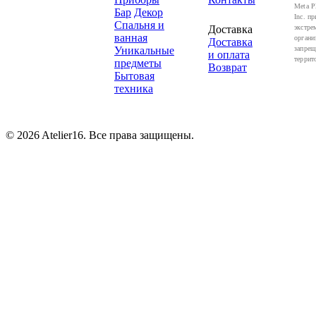
Meta P
Бар
Декор
Inc. пр
Спальня и
Доставка
экстре
ванная
органи
Доставка
Уникальные
запрещ
и оплата
террит
предметы
Возврат
Бытовая
техника
© 2026 Atelier16. Все права защищены.