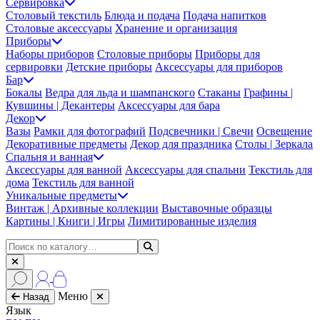
Сервировка
Столовый текстиль
Блюда и подача
Подача напитков
Столовые аксессуары
Хранение и организация
Приборы
Наборы приборов
Столовые приборы
Приборы для
сервировки
Детские приборы
Аксессуары для приборов
Бар
Бокалы
Ведра для льда и шампанского
Стаканы
Графины |
Кувшины | Декантеры
Аксессуары для бара
Декор
Вазы
Рамки для фотографий
Подсвечники | Свечи
Освещение
Декоративные предметы
Декор для праздника
Столы | Зеркала
Спальня и ванная
Аксессуары для ванной
Аксессуары для спальни
Текстиль для
дома
Текстиль для ванной
Уникальные предметы
Винтаж | Архивные коллекции
Выставочные образцы
Картины | Книги | Игры
Лимитированные изделия
Меню
Назад
Язык