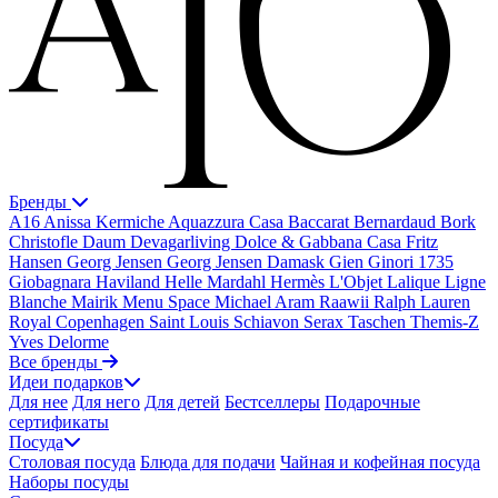
Бренды
A16
Anissa Kermiche
Aquazzura Casa
Baccarat
Bernardaud
Bork
Christofle
Daum
Devagarliving
Dolce & Gabbana Casa
Fritz
Hansen
Georg Jensen
Georg Jensen Damask
Gien
Ginori 1735
Giobagnara
Haviland
Helle Mardahl
Hermès
L'Objet
Lalique
Ligne
Blanche
Mairik
Menu Space
Michael Aram
Raawii
Ralph Lauren
Royal Copenhagen
Saint Louis
Schiavon
Serax
Taschen
Themis-Z
Yves Delorme
Все бренды
Идеи подарков
Для нее
Для него
Для детей
Бестселлеры
Подарочные
сертификаты
Посуда
Столовая посуда
Блюда для подачи
Чайная и кофейная посуда
Наборы посуды