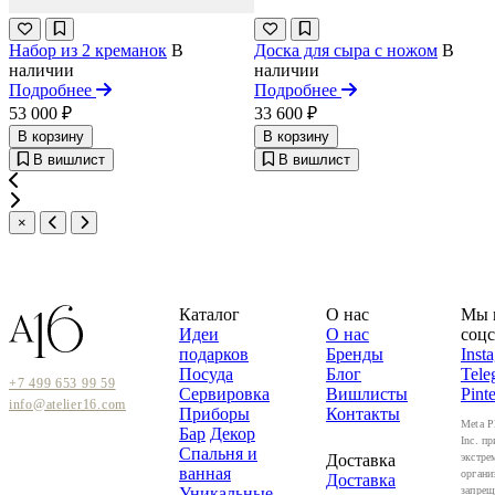
Набор из 2 креманок
В
Доска для сыра с ножом
В
наличии
наличии
Подробнее
Подробнее
53 000 ₽
33 600 ₽
В корзину
В корзину
В вишлист
В вишлист
×
Каталог
О нас
Мы 
Идеи
О нас
соцс
подарков
Бренды
Inst
Посуда
Блог
Tele
+7 499 653 99 59
Сервировка
Вишлисты
Pinte
info@atelier16.com
Приборы
Контакты
Meta P
Бар
Декор
Inc. пр
Спальня и
Доставка
экстре
ванная
органи
Доставка
Уникальные
запрещ