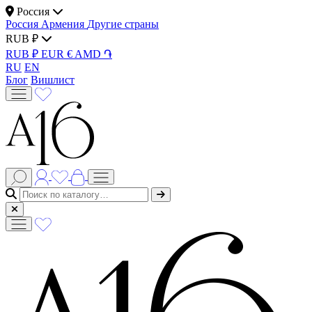
Россия
Россия
Армения
Другие страны
RUB ₽
RUB ₽
EUR €
AMD ֏
RU
EN
Блог
Вишлист