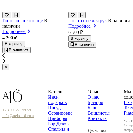
Гостевое полотенце
В
Полотенце для рук
В наличии
наличии
Подробнее
Подробнее
6 500 ₽
4 200 ₽
В корзину
В корзину
В вишлист
В вишлист
×
Каталог
О нас
Мы 
Идеи
О нас
соцс
подарков
Бренды
Inst
Посуда
Блог
Tele
+7 499 653 99 59
Сервировка
Вишлисты
Pinte
info@atelier16.com
Приборы
Контакты
Meta P
Бар
Декор
Inc. пр
Спальня и
Доставка
экстре