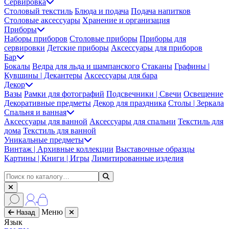
Сервировка
Столовый текстиль
Блюда и подача
Подача напитков
Столовые аксессуары
Хранение и организация
Приборы
Наборы приборов
Столовые приборы
Приборы для
сервировки
Детские приборы
Аксессуары для приборов
Бар
Бокалы
Ведра для льда и шампанского
Стаканы
Графины |
Кувшины | Декантеры
Аксессуары для бара
Декор
Вазы
Рамки для фотографий
Подсвечники | Свечи
Освещение
Декоративные предметы
Декор для праздника
Столы | Зеркала
Спальня и ванная
Аксессуары для ванной
Аксессуары для спальни
Текстиль для
дома
Текстиль для ванной
Уникальные предметы
Винтаж | Архивные коллекции
Выставочные образцы
Картины | Книги | Игры
Лимитированные изделия
Меню
Назад
Язык