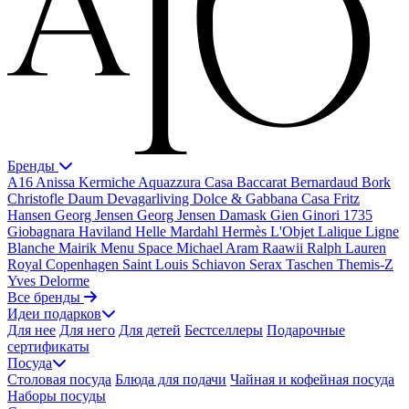
Бренды
A16
Anissa Kermiche
Aquazzura Casa
Baccarat
Bernardaud
Bork
Christofle
Daum
Devagarliving
Dolce & Gabbana Casa
Fritz
Hansen
Georg Jensen
Georg Jensen Damask
Gien
Ginori 1735
Giobagnara
Haviland
Helle Mardahl
Hermès
L'Objet
Lalique
Ligne
Blanche
Mairik
Menu Space
Michael Aram
Raawii
Ralph Lauren
Royal Copenhagen
Saint Louis
Schiavon
Serax
Taschen
Themis-Z
Yves Delorme
Все бренды
Идеи подарков
Для нее
Для него
Для детей
Бестселлеры
Подарочные
сертификаты
Посуда
Столовая посуда
Блюда для подачи
Чайная и кофейная посуда
Наборы посуды