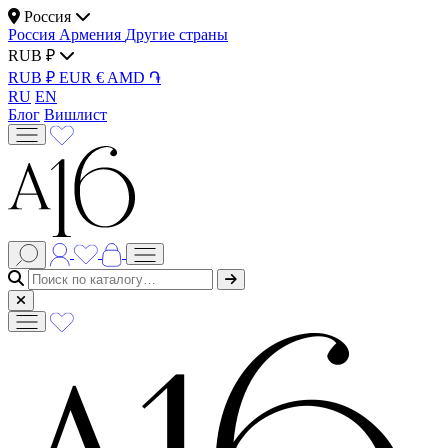
Россия
Россия
Армения
Другие страны
RUB ₽
RUB ₽
EUR €
AMD ֏
RU
EN
Блог
Вишлист