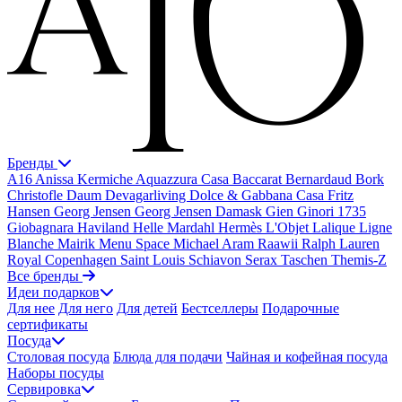
Бренды
A16
Anissa Kermiche
Aquazzura Casa
Baccarat
Bernardaud
Bork
Christofle
Daum
Devagarliving
Dolce & Gabbana Casa
Fritz
Hansen
Georg Jensen
Georg Jensen Damask
Gien
Ginori 1735
Giobagnara
Haviland
Helle Mardahl
Hermès
L'Objet
Lalique
Ligne
Blanche
Mairik
Menu Space
Michael Aram
Raawii
Ralph Lauren
Royal Copenhagen
Saint Louis
Schiavon
Serax
Taschen
Themis-Z
Все бренды
Идеи подарков
Для нее
Для него
Для детей
Бестселлеры
Подарочные
сертификаты
Посуда
Столовая посуда
Блюда для подачи
Чайная и кофейная посуда
Наборы посуды
Сервировка