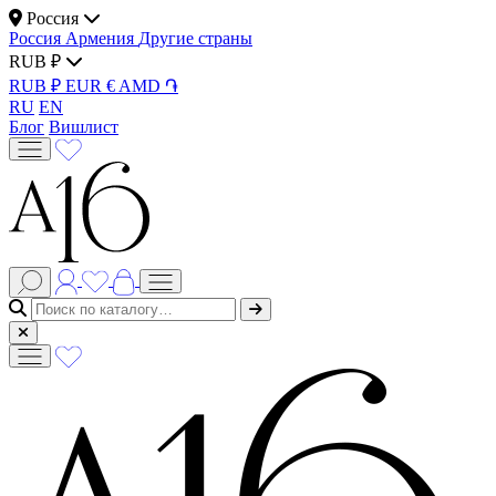
Россия
Россия
Армения
Другие страны
RUB ₽
RUB ₽
EUR €
AMD ֏
RU
EN
Блог
Вишлист