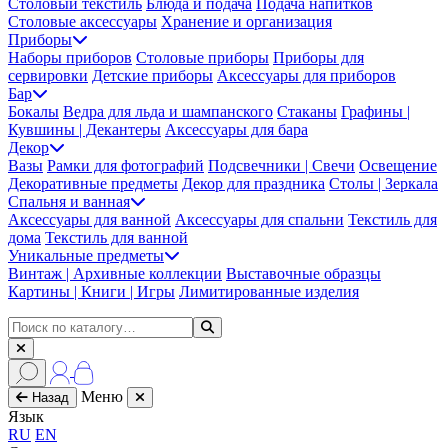
Столовый текстиль
Блюда и подача
Подача напитков
Столовые аксессуары
Хранение и организация
Приборы
Наборы приборов
Столовые приборы
Приборы для
сервировки
Детские приборы
Аксессуары для приборов
Бар
Бокалы
Ведра для льда и шампанского
Стаканы
Графины |
Кувшины | Декантеры
Аксессуары для бара
Декор
Вазы
Рамки для фотографий
Подсвечники | Свечи
Освещение
Декоративные предметы
Декор для праздника
Столы | Зеркала
Спальня и ванная
Аксессуары для ванной
Аксессуары для спальни
Текстиль для
дома
Текстиль для ванной
Уникальные предметы
Винтаж | Архивные коллекции
Выставочные образцы
Картины | Книги | Игры
Лимитированные изделия
Меню
Назад
Язык
RU
EN