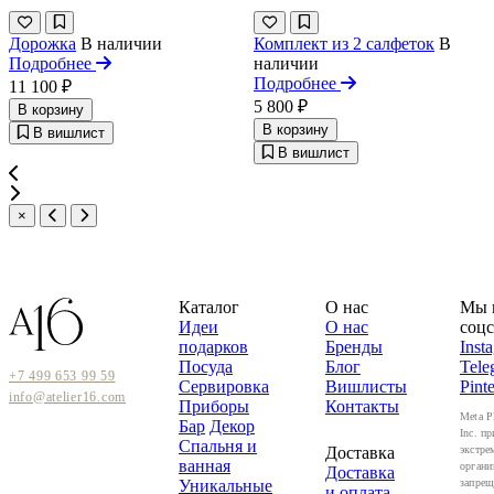
Дорожка
В наличии
Комплект из 2 салфеток
В
Подробнее
наличии
Подробнее
11 100 ₽
5 800 ₽
В корзину
В корзину
В вишлист
В вишлист
×
Каталог
О нас
Мы 
Идеи
О нас
соцс
подарков
Бренды
Inst
Посуда
Блог
Tele
+7 499 653 99 59
Сервировка
Вишлисты
Pinte
info@atelier16.com
Приборы
Контакты
Meta P
Бар
Декор
Inc. пр
Спальня и
Доставка
экстре
ванная
органи
Доставка
Уникальные
запрещ
и оплата