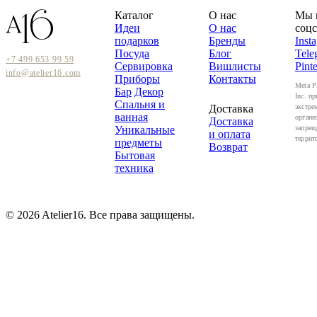
Каталог
О нас
Мы 
Идеи
О нас
соцс
подарков
Бренды
Inst
Посуда
Блог
Tele
+7 499 653 99 59
Сервировка
Вишлисты
Pinte
info@atelier16.com
Приборы
Контакты
Meta P
Бар
Декор
Inc. пр
Спальня и
Доставка
экстре
ванная
органи
Доставка
Уникальные
запрещ
и оплата
террит
предметы
Возврат
Бытовая
техника
© 2026 Atelier16. Все права защищены.