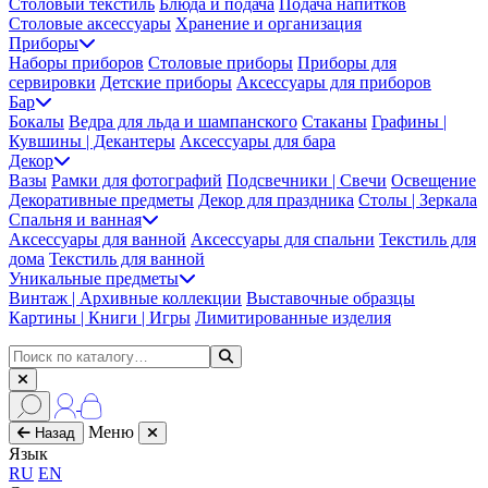
Столовый текстиль
Блюда и подача
Подача напитков
Столовые аксессуары
Хранение и организация
Приборы
Наборы приборов
Столовые приборы
Приборы для
сервировки
Детские приборы
Аксессуары для приборов
Бар
Бокалы
Ведра для льда и шампанского
Стаканы
Графины |
Кувшины | Декантеры
Аксессуары для бара
Декор
Вазы
Рамки для фотографий
Подсвечники | Свечи
Освещение
Декоративные предметы
Декор для праздника
Столы | Зеркала
Спальня и ванная
Аксессуары для ванной
Аксессуары для спальни
Текстиль для
дома
Текстиль для ванной
Уникальные предметы
Винтаж | Архивные коллекции
Выставочные образцы
Картины | Книги | Игры
Лимитированные изделия
Меню
Назад
Язык
RU
EN