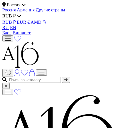
Россия
Россия
Армения
Другие страны
RUB ₽
RUB ₽
EUR €
AMD ֏
RU
EN
Блог
Вишлист