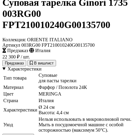
Суповая тарелка Ginori 1735
003RG00
FPT210010240G00135700
Коллекция: ORIENTE ITALIANO
Артикул 003RG00 FPT210010240G00135700
Предзаказ
Италия
22 300 ₽
/ шт.
Предзаказ
В вишлист
Характеристики
Суповые
Тип товара
для пасты тарелки
Материал
Фарфор / Позолота 24К
Цвет
MERINGA
Страна
Италия
Ø 24 см
Характеристики
Высота: 4,4 см
Нельзя использовать в микроволновой печи.
Уход
Мыть в посудомоечной машине с особой
осторожностью (максимум 50°C).