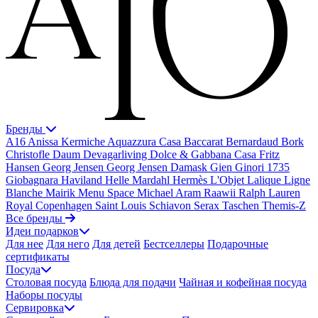
Бренды
A16
Anissa Kermiche
Aquazzura Casa
Baccarat
Bernardaud
Bork
Christofle
Daum
Devagarliving
Dolce & Gabbana Casa
Fritz
Hansen
Georg Jensen
Georg Jensen Damask
Gien
Ginori 1735
Giobagnara
Haviland
Helle Mardahl
Hermès
L'Objet
Lalique
Ligne
Blanche
Mairik
Menu Space
Michael Aram
Raawii
Ralph Lauren
Royal Copenhagen
Saint Louis
Schiavon
Serax
Taschen
Themis-Z
Все бренды
Идеи подарков
Для нее
Для него
Для детей
Бестселлеры
Подарочные
сертификаты
Посуда
Столовая посуда
Блюда для подачи
Чайная и кофейная посуда
Наборы посуды
Сервировка