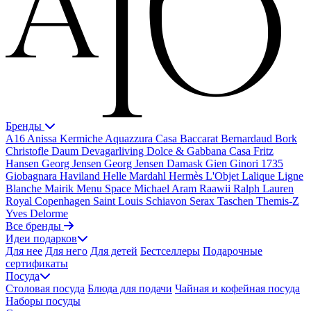
Бренды
A16
Anissa Kermiche
Aquazzura Casa
Baccarat
Bernardaud
Bork
Christofle
Daum
Devagarliving
Dolce & Gabbana Casa
Fritz
Hansen
Georg Jensen
Georg Jensen Damask
Gien
Ginori 1735
Giobagnara
Haviland
Helle Mardahl
Hermès
L'Objet
Lalique
Ligne
Blanche
Mairik
Menu Space
Michael Aram
Raawii
Ralph Lauren
Royal Copenhagen
Saint Louis
Schiavon
Serax
Taschen
Themis-Z
Yves Delorme
Все бренды
Идеи подарков
Для нее
Для него
Для детей
Бестселлеры
Подарочные
сертификаты
Посуда
Столовая посуда
Блюда для подачи
Чайная и кофейная посуда
Наборы посуды