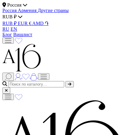
Россия
Россия
Армения
Другие страны
RUB ₽
RUB ₽
EUR €
AMD ֏
RU
EN
Блог
Вишлист