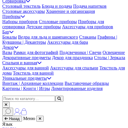
Сервировка
Столовый текстиль
Блюда и подача
Подача напитков
Столовые аксессуары
Хранение и организация
Приборы
Наборы приборов
Столовые приборы
Приборы для
сервировки
Детские приборы
Аксессуары для приборов
Бар
Бокалы
Ведра для льда и шампанского
Стаканы
Графины |
Кувшины | Декантеры
Аксессуары для бара
Декор
Вазы
Рамки для фотографий
Подсвечники | Свечи
Освещение
Декоративные предметы
Декор для праздника
Столы | Зеркала
Спальня и ванная
Аксессуары для ванной
Аксессуары для спальни
Текстиль для
дома
Текстиль для ванной
Уникальные предметы
Винтаж | Архивные коллекции
Выставочные образцы
Картины | Книги | Игры
Лимитированные изделия
Меню
Назад
Язык