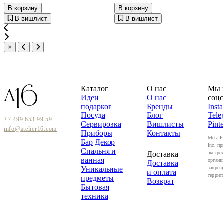
В корзину
В корзину
В вишлист
В вишлист
×
Каталог
О нас
Мы 
Идеи
О нас
соцс
подарков
Бренды
Inst
Посуда
Блог
Tele
+7 499 653 99 59
Сервировка
Вишлисты
Pinte
info@atelier16.com
Приборы
Контакты
Meta P
Бар
Декор
Inc. пр
Спальня и
Доставка
экстре
ванная
органи
Доставка
Уникальные
запрещ
и оплата
террит
предметы
Возврат
Бытовая
техника