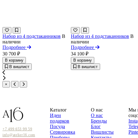
Набор из 4 подстаканников
В
Набор из 4 подстаканников
В
наличии
наличии
Подробнее
Подробнее
30 700 ₽
34 100 ₽
В корзину
В корзину
В вишлист
В вишлист
×
Каталог
О нас
Мы 
Идеи
О нас
соцс
подарков
Бренды
Inst
Посуда
Блог
Tele
+7 499 653 99 59
Сервировка
Вишлисты
Pinte
info@atelier16.com
Приборы
Контакты