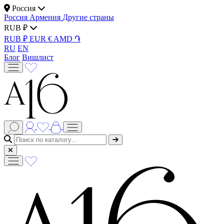
Россия
Россия
Армения
Другие страны
RUB ₽
RUB ₽
EUR €
AMD ֏
RU
EN
Блог
Вишлист