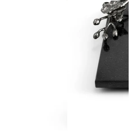
ПОДПИСАТЬСЯ
Принимаю условия
Политикой конфиденциальности
и
Пользовательск
соглашением
Согласен(-на) получать
email-рассылку