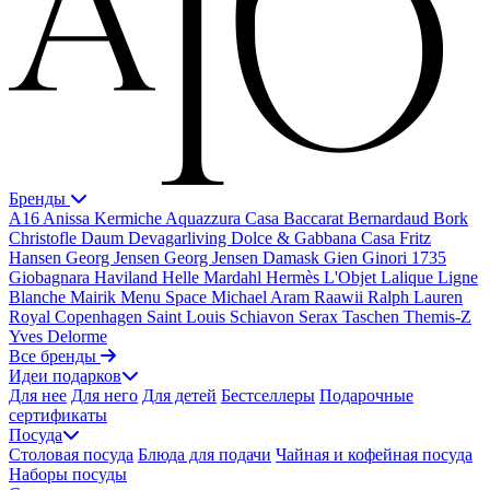
Бренды
A16
Anissa Kermiche
Aquazzura Casa
Baccarat
Bernardaud
Bork
Christofle
Daum
Devagarliving
Dolce & Gabbana Casa
Fritz
Hansen
Georg Jensen
Georg Jensen Damask
Gien
Ginori 1735
Giobagnara
Haviland
Helle Mardahl
Hermès
L'Objet
Lalique
Ligne
Blanche
Mairik
Menu Space
Michael Aram
Raawii
Ralph Lauren
Royal Copenhagen
Saint Louis
Schiavon
Serax
Taschen
Themis-Z
Yves Delorme
Все бренды
Идеи подарков
Для нее
Для него
Для детей
Бестселлеры
Подарочные
сертификаты
Посуда
Столовая посуда
Блюда для подачи
Чайная и кофейная посуда
Наборы посуды