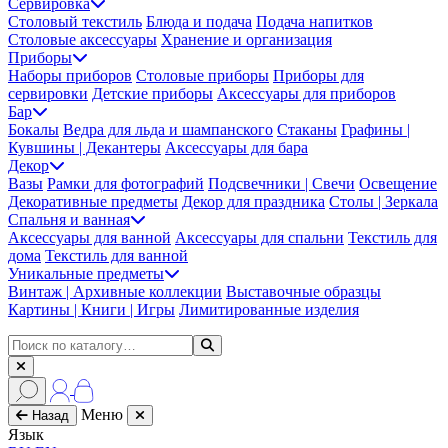
Сервировка
Столовый текстиль
Блюда и подача
Подача напитков
Столовые аксессуары
Хранение и организация
Приборы
Наборы приборов
Столовые приборы
Приборы для
сервировки
Детские приборы
Аксессуары для приборов
Бар
Бокалы
Ведра для льда и шампанского
Стаканы
Графины |
Кувшины | Декантеры
Аксессуары для бара
Декор
Вазы
Рамки для фотографий
Подсвечники | Свечи
Освещение
Декоративные предметы
Декор для праздника
Столы | Зеркала
Спальня и ванная
Аксессуары для ванной
Аксессуары для спальни
Текстиль для
дома
Текстиль для ванной
Уникальные предметы
Винтаж | Архивные коллекции
Выставочные образцы
Картины | Книги | Игры
Лимитированные изделия
Меню
Назад
Язык