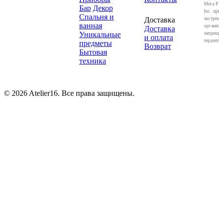
Meta P
Бар
Декор
Inc. пр
Спальня и
Доставка
экстре
ванная
органи
Доставка
Уникальные
запрещ
и оплата
террит
предметы
Возврат
Бытовая
техника
© 2026 Atelier16. Все права защищены.