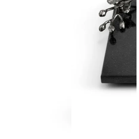
ПОДПИСАТЬСЯ
Принимаю условия
Политикой конфиденциальности
и
Пользовательск
соглашением
Согласен(-на) получать
email-рассылку