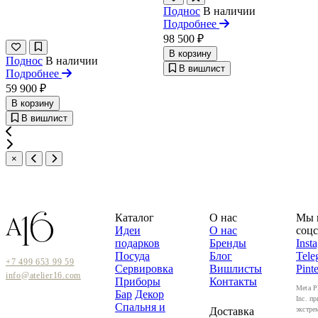
Поднос
В наличии
Подробнее
98 500 ₽
В корзину
Поднос
В наличии
В вишлист
Подробнее
59 900 ₽
В корзину
В вишлист
×
Каталог
О нас
Мы 
Идеи
О нас
соцс
подарков
Бренды
Inst
Посуда
Блог
Tele
+7 499 653 99 59
Сервировка
Вишлисты
Pinte
info@atelier16.com
Приборы
Контакты
Meta P
Бар
Декор
Inc. пр
Спальня и
Доставка
экстре