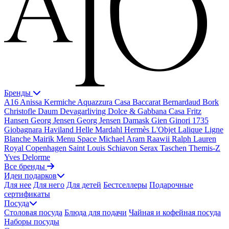
Бренды
A16
Anissa Kermiche
Aquazzura Casa
Baccarat
Bernardaud
Bork
Christofle
Daum
Devagarliving
Dolce & Gabbana Casa
Fritz
Hansen
Georg Jensen
Georg Jensen Damask
Gien
Ginori 1735
Giobagnara
Haviland
Helle Mardahl
Hermès
L'Objet
Lalique
Ligne
Blanche
Mairik
Menu Space
Michael Aram
Raawii
Ralph Lauren
Royal Copenhagen
Saint Louis
Schiavon
Serax
Taschen
Themis-Z
Yves Delorme
Все бренды
Идеи подарков
Для нее
Для него
Для детей
Бестселлеры
Подарочные
сертификаты
Посуда
Столовая посуда
Блюда для подачи
Чайная и кофейная посуда
Наборы посуды