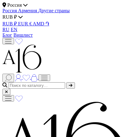
Россия
Россия
Армения
Другие страны
RUB ₽
RUB ₽
EUR €
AMD ֏
RU
EN
Блог
Вишлист