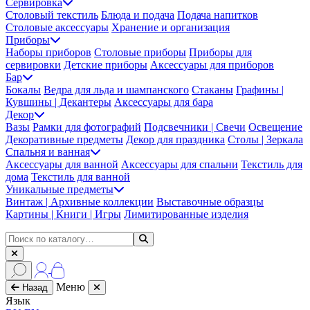
Сервировка
Столовый текстиль
Блюда и подача
Подача напитков
Столовые аксессуары
Хранение и организация
Приборы
Наборы приборов
Столовые приборы
Приборы для
сервировки
Детские приборы
Аксессуары для приборов
Бар
Бокалы
Ведра для льда и шампанского
Стаканы
Графины |
Кувшины | Декантеры
Аксессуары для бара
Декор
Вазы
Рамки для фотографий
Подсвечники | Свечи
Освещение
Декоративные предметы
Декор для праздника
Столы | Зеркала
Спальня и ванная
Аксессуары для ванной
Аксессуары для спальни
Текстиль для
дома
Текстиль для ванной
Уникальные предметы
Винтаж | Архивные коллекции
Выставочные образцы
Картины | Книги | Игры
Лимитированные изделия
Меню
Назад
Язык