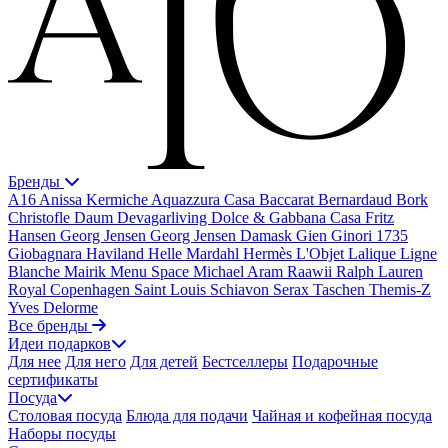
Бренды
A16
Anissa Kermiche
Aquazzura Casa
Baccarat
Bernardaud
Bork
Christofle
Daum
Devagarliving
Dolce & Gabbana Casa
Fritz
Hansen
Georg Jensen
Georg Jensen Damask
Gien
Ginori 1735
Giobagnara
Haviland
Helle Mardahl
Hermès
L'Objet
Lalique
Ligne
Blanche
Mairik
Menu Space
Michael Aram
Raawii
Ralph Lauren
Royal Copenhagen
Saint Louis
Schiavon
Serax
Taschen
Themis-Z
Yves Delorme
Все бренды
Идеи подарков
Для нее
Для него
Для детей
Бестселлеры
Подарочные
сертификаты
Посуда
Столовая посуда
Блюда для подачи
Чайная и кофейная посуда
Наборы посуды