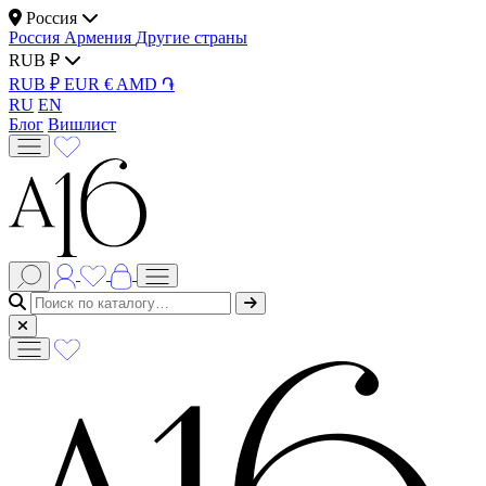
Россия
Россия
Армения
Другие страны
RUB ₽
RUB ₽
EUR €
AMD ֏
RU
EN
Блог
Вишлист