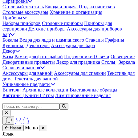
Сервировка
Столовый текстиль
Блюда и подача
Подача напитков
Столовые аксессуары
Хранение и организация
Приборы
Наборы приборов
Столовые приборы
Приборы для
сервировки
Детские приборы
Аксессуары для приборов
Бар
Бокалы
Ведра для льда и шампанского
Стаканы
Графины |
Кувшины | Декантеры
Аксессуары для бара
Декор
Вазы
Рамки для фотографий
Подсвечники | Свечи
Освещение
Декоративные предметы
Декор для праздника
Столы | Зеркала
Спальня и ванная
Аксессуары для ванной
Аксессуары для спальни
Текстиль для
дома
Текстиль для ванной
Уникальные предметы
Винтаж | Архивные коллекции
Выставочные образцы
Картины | Книги | Игры
Лимитированные изделия
Меню
Назад
Язык