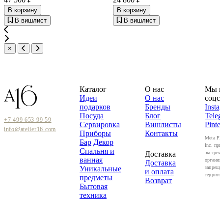
В корзину
В корзину
В вишлист
В вишлист
×
Каталог
О нас
Мы 
Идеи
О нас
соцс
подарков
Бренды
Inst
Посуда
Блог
Tele
+7 499 653 99 59
Сервировка
Вишлисты
Pinte
info@atelier16.com
Приборы
Контакты
Meta P
Бар
Декор
Inc. пр
Спальня и
Доставка
экстре
ванная
органи
Доставка
Уникальные
запрещ
и оплата
террит
предметы
Возврат
Бытовая
техника