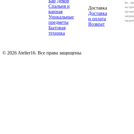
Бар
Декор
Inc. пр
Спальня и
Доставка
экстре
ванная
органи
Доставка
Уникальные
запрещ
и оплата
террит
предметы
Возврат
Бытовая
техника
© 2026 Atelier16. Все права защищены.