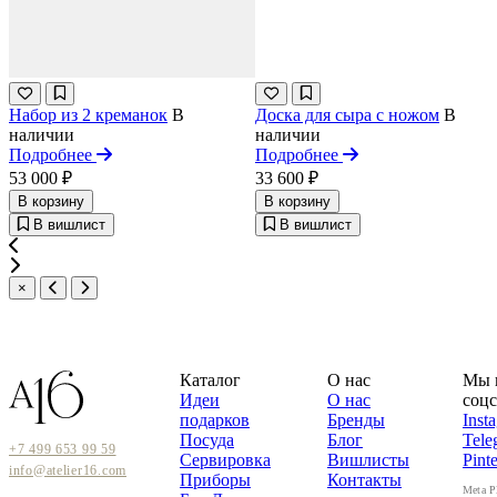
Набор из 2 креманок
В
Доска для сыра с ножом
В
наличии
наличии
Подробнее
Подробнее
53 000 ₽
33 600 ₽
В корзину
В корзину
В вишлист
В вишлист
×
Каталог
О нас
Мы 
Идеи
О нас
соцс
подарков
Бренды
Inst
Посуда
Блог
Tele
+7 499 653 99 59
Сервировка
Вишлисты
Pinte
info@atelier16.com
Приборы
Контакты
Meta P