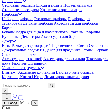
Сервировка
Столовый текстиль
Блюда и подача
Подача напитков
Столовые аксессуары
Хранение и организация
Приборы
Наборы приборов
Столовые приборы
Приборы для
сервировки
Детские приборы
Аксессуары для приборов
Бар
Бокалы
Ведра для льда и шампанского
Стаканы
Графины |
Кувшины | Декантеры
Аксессуары для бара
Декор
Вазы
Рамки для фотографий
Подсвечники | Свечи
Освещение
Декоративные предметы
Декор для праздника
Столы | Зеркала
Спальня и ванная
Аксессуары для ванной
Аксессуары для спальни
Текстиль для
дома
Текстиль для ванной
Уникальные предметы
Винтаж | Архивные коллекции
Выставочные образцы
Картины | Книги | Игры
Лимитированные изделия
Меню
Назад
Язык