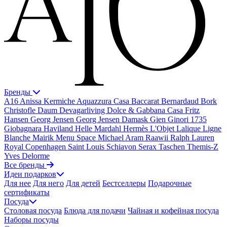
Бренды
A16
Anissa Kermiche
Aquazzura Casa
Baccarat
Bernardaud
Bork
Christofle
Daum
Devagarliving
Dolce & Gabbana Casa
Fritz
Hansen
Georg Jensen
Georg Jensen Damask
Gien
Ginori 1735
Giobagnara
Haviland
Helle Mardahl
Hermès
L'Objet
Lalique
Ligne
Blanche
Mairik
Menu Space
Michael Aram
Raawii
Ralph Lauren
Royal Copenhagen
Saint Louis
Schiavon
Serax
Taschen
Themis-Z
Yves Delorme
Все бренды
Идеи подарков
Для нее
Для него
Для детей
Бестселлеры
Подарочные
сертификаты
Посуда
Столовая посуда
Блюда для подачи
Чайная и кофейная посуда
Наборы посуды