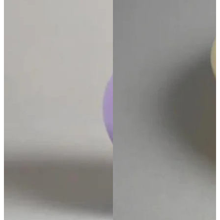
ПОДПИСАТЬСЯ
Принимаю условия
Политикой конфиденциальности
и
Пользовательск
соглашением
Согласен(-на) получать
email-рассылку