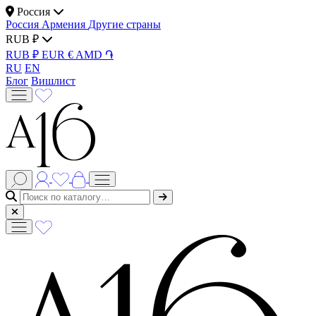
Россия
Россия
Армения
Другие страны
RUB ₽
RUB ₽
EUR €
AMD ֏
RU
EN
Блог
Вишлист