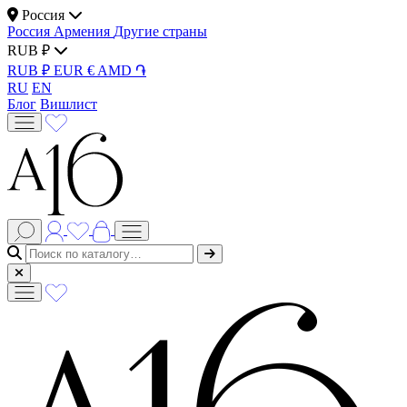
Россия
Россия
Армения
Другие страны
RUB ₽
RUB ₽
EUR €
AMD ֏
RU
EN
Блог
Вишлист