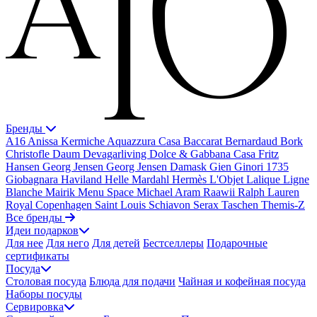
Бренды
A16
Anissa Kermiche
Aquazzura Casa
Baccarat
Bernardaud
Bork
Christofle
Daum
Devagarliving
Dolce & Gabbana Casa
Fritz
Hansen
Georg Jensen
Georg Jensen Damask
Gien
Ginori 1735
Giobagnara
Haviland
Helle Mardahl
Hermès
L'Objet
Lalique
Ligne
Blanche
Mairik
Menu Space
Michael Aram
Raawii
Ralph Lauren
Royal Copenhagen
Saint Louis
Schiavon
Serax
Taschen
Themis-Z
Все бренды
Идеи подарков
Для нее
Для него
Для детей
Бестселлеры
Подарочные
сертификаты
Посуда
Столовая посуда
Блюда для подачи
Чайная и кофейная посуда
Наборы посуды
Сервировка