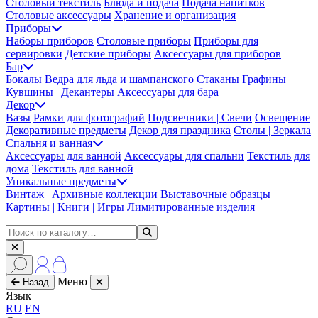
Столовый текстиль
Блюда и подача
Подача напитков
Столовые аксессуары
Хранение и организация
Приборы
Наборы приборов
Столовые приборы
Приборы для
сервировки
Детские приборы
Аксессуары для приборов
Бар
Бокалы
Ведра для льда и шампанского
Стаканы
Графины |
Кувшины | Декантеры
Аксессуары для бара
Декор
Вазы
Рамки для фотографий
Подсвечники | Свечи
Освещение
Декоративные предметы
Декор для праздника
Столы | Зеркала
Спальня и ванная
Аксессуары для ванной
Аксессуары для спальни
Текстиль для
дома
Текстиль для ванной
Уникальные предметы
Винтаж | Архивные коллекции
Выставочные образцы
Картины | Книги | Игры
Лимитированные изделия
Меню
Назад
Язык
RU
EN