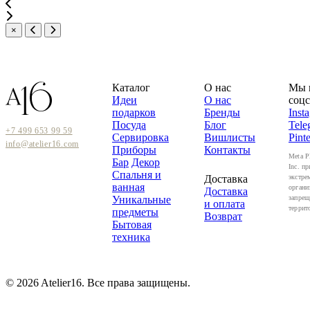
×
Каталог
О нас
Мы 
Идеи
О нас
соцс
подарков
Бренды
Inst
Посуда
Блог
Tele
+7 499 653 99 59
Сервировка
Вишлисты
Pinte
info@atelier16.com
Приборы
Контакты
Meta P
Бар
Декор
Inc. пр
Спальня и
Доставка
экстре
ванная
органи
Доставка
Уникальные
запрещ
и оплата
террит
предметы
Возврат
Бытовая
техника
© 2026 Atelier16. Все права защищены.