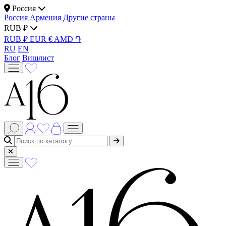
Россия
Россия
Армения
Другие страны
RUB ₽
RUB ₽
EUR €
AMD ֏
RU
EN
Блог
Вишлист