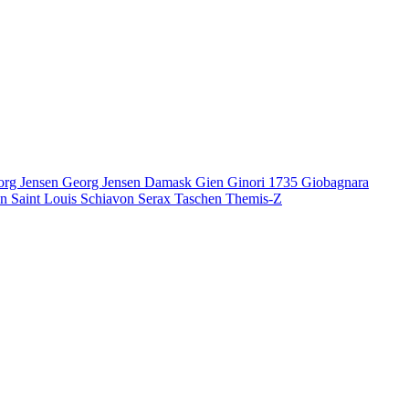
org Jensen
Georg Jensen Damask
Gien
Ginori 1735
Giobagnara
en
Saint Louis
Schiavon
Serax
Taschen
Themis-Z