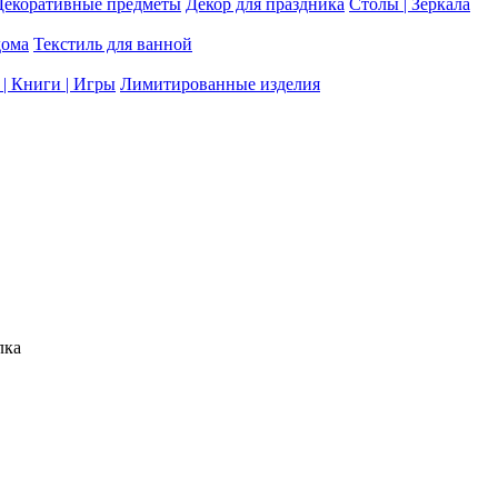
Декоративные предметы
Декор для праздника
Столы | Зеркала
дома
Текстиль для ванной
| Книги | Игры
Лимитированные изделия
лка