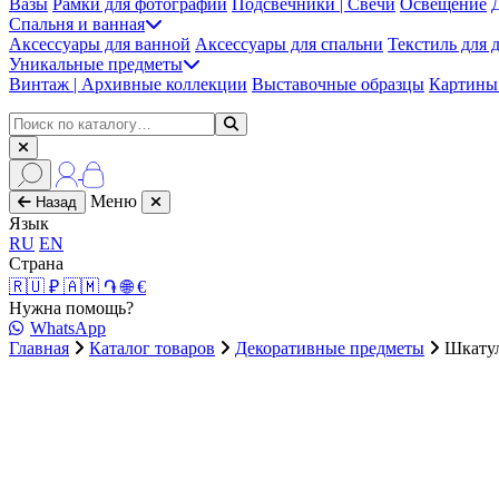
Вазы
Рамки для фотографий
Подсвечники | Свечи
Освещение
Спальня и ванная
Аксессуары для ванной
Аксессуары для спальни
Текстиль для 
Уникальные предметы
Винтаж | Архивные коллекции
Выставочные образцы
Картины 
Меню
Назад
Язык
RU
EN
Страна
🇷🇺 ₽
🇦🇲 ֏
🌐 €
Нужна помощь?
WhatsApp
Главная
Каталог товаров
Декоративные предметы
Шкату