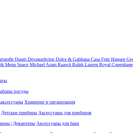
ristofle
Daum
Devagarliving
Dolce & Gabbana Casa
Fritz Hansen
Ge
rik
Menu Space
Michael Aram
Raawii
Ralph Lauren
Royal Copenhag
аты
аборы посуды
аксессуары
Хранение и организация
Детские приборы
Аксессуары для приборов
шины | Декантеры
Аксессуары для бара