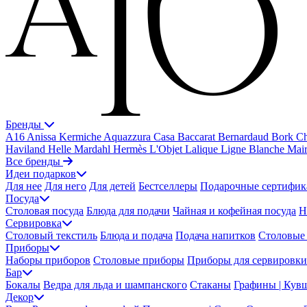
Бренды
A16
Anissa Kermiche
Aquazzura Casa
Baccarat
Bernardaud
Bork
Ch
Haviland
Helle Mardahl
Hermès
L'Objet
Lalique
Ligne Blanche
Mai
Все бренды
Идеи подарков
Для нее
Для него
Для детей
Бестселлеры
Подарочные сертифик
Посуда
Столовая посуда
Блюда для подачи
Чайная и кофейная посуда
Н
Сервировка
Столовый текстиль
Блюда и подача
Подача напитков
Столовые 
Приборы
Наборы приборов
Столовые приборы
Приборы для сервировки
Бар
Бокалы
Ведра для льда и шампанского
Стаканы
Графины | Кув
Декор