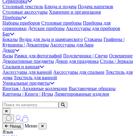
Сервировка
Столовый текстиль
Блюда и подача
Подача напитков
Столовые аксессуары
Хранение и организация
Приборы
Наборы приборов
Столовые приборы
Приборы для
сервировки
Детские приборы
Аксессуары для приборов
Бар
Бокалы
Ведра для льда и шампанского
Стаканы
Графины |
Кувшины | Декантеры
Аксессуары для бара
Декор
Вазы
Рамки для фотографий
Подсвечники | Свечи
Освещение
Декоративные предметы
Декор для праздника
Столы | Зеркала
Спальня и ванная
Аксессуары для ванной
Аксессуары для спальни
Текстиль для
дома
Текстиль для ванной
Уникальные предметы
Винтаж | Архивные коллекции
Выставочные образцы
Картины | Книги | Игры
Лимитированные изделия
Меню
Назад
Язык