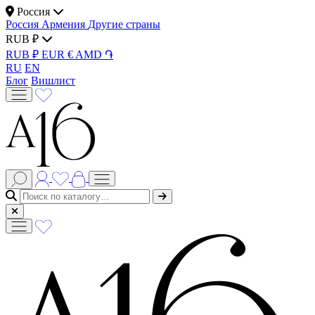
Россия
Россия
Армения
Другие страны
RUB ₽
RUB ₽
EUR €
AMD ֏
RU
EN
Блог
Вишлист