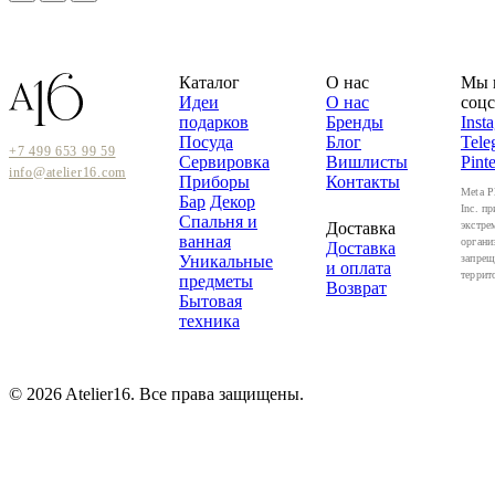
Каталог
О нас
Мы 
Идеи
О нас
соцс
подарков
Бренды
Inst
Посуда
Блог
Tele
+7 499 653 99 59
Сервировка
Вишлисты
Pinte
info@atelier16.com
Приборы
Контакты
Meta P
Бар
Декор
Inc. пр
Спальня и
Доставка
экстре
ванная
органи
Доставка
Уникальные
запрещ
и оплата
террит
предметы
Возврат
Бытовая
техника
© 2026 Atelier16. Все права защищены.