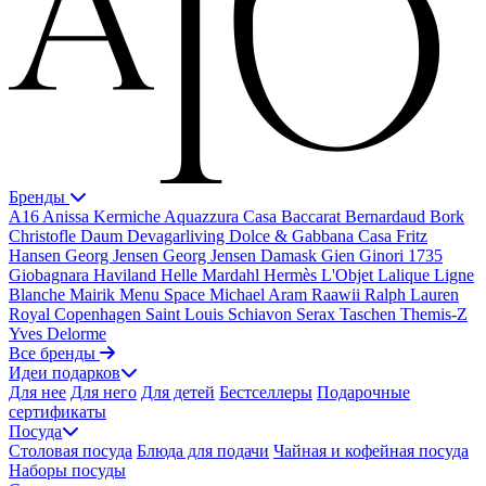
Бренды
A16
Anissa Kermiche
Aquazzura Casa
Baccarat
Bernardaud
Bork
Christofle
Daum
Devagarliving
Dolce & Gabbana Casa
Fritz
Hansen
Georg Jensen
Georg Jensen Damask
Gien
Ginori 1735
Giobagnara
Haviland
Helle Mardahl
Hermès
L'Objet
Lalique
Ligne
Blanche
Mairik
Menu Space
Michael Aram
Raawii
Ralph Lauren
Royal Copenhagen
Saint Louis
Schiavon
Serax
Taschen
Themis-Z
Yves Delorme
Все бренды
Идеи подарков
Для нее
Для него
Для детей
Бестселлеры
Подарочные
сертификаты
Посуда
Столовая посуда
Блюда для подачи
Чайная и кофейная посуда
Наборы посуды