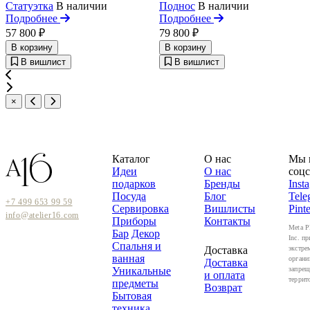
Статуэтка
В наличии
Поднос
В наличии
Подробнее
Подробнее
57 800 ₽
79 800 ₽
В корзину
В корзину
В вишлист
В вишлист
×
Каталог
О нас
Мы 
Идеи
О нас
соцс
подарков
Бренды
Inst
Посуда
Блог
Tele
+7 499 653 99 59
Сервировка
Вишлисты
Pinte
info@atelier16.com
Приборы
Контакты
Meta P
Бар
Декор
Inc. пр
Спальня и
Доставка
экстре
ванная
органи
Доставка
Уникальные
запрещ
и оплата
террит
предметы
Возврат
Бытовая
техника