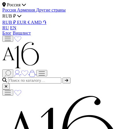
Россия
Россия
Армения
Другие страны
RUB ₽
RUB ₽
EUR €
AMD ֏
RU
EN
Блог
Вишлист