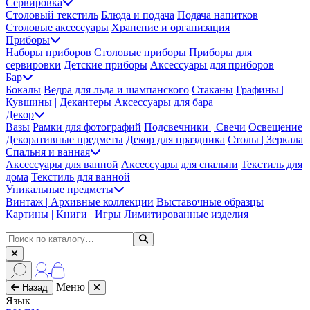
Сервировка
Столовый текстиль
Блюда и подача
Подача напитков
Столовые аксессуары
Хранение и организация
Приборы
Наборы приборов
Столовые приборы
Приборы для
сервировки
Детские приборы
Аксессуары для приборов
Бар
Бокалы
Ведра для льда и шампанского
Стаканы
Графины |
Кувшины | Декантеры
Аксессуары для бара
Декор
Вазы
Рамки для фотографий
Подсвечники | Свечи
Освещение
Декоративные предметы
Декор для праздника
Столы | Зеркала
Спальня и ванная
Аксессуары для ванной
Аксессуары для спальни
Текстиль для
дома
Текстиль для ванной
Уникальные предметы
Винтаж | Архивные коллекции
Выставочные образцы
Картины | Книги | Игры
Лимитированные изделия
Меню
Назад
Язык