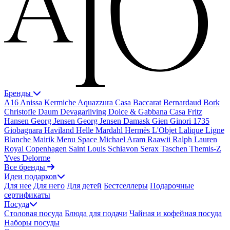
Бренды
A16
Anissa Kermiche
Aquazzura Casa
Baccarat
Bernardaud
Bork
Christofle
Daum
Devagarliving
Dolce & Gabbana Casa
Fritz
Hansen
Georg Jensen
Georg Jensen Damask
Gien
Ginori 1735
Giobagnara
Haviland
Helle Mardahl
Hermès
L'Objet
Lalique
Ligne
Blanche
Mairik
Menu Space
Michael Aram
Raawii
Ralph Lauren
Royal Copenhagen
Saint Louis
Schiavon
Serax
Taschen
Themis-Z
Yves Delorme
Все бренды
Идеи подарков
Для нее
Для него
Для детей
Бестселлеры
Подарочные
сертификаты
Посуда
Столовая посуда
Блюда для подачи
Чайная и кофейная посуда
Наборы посуды