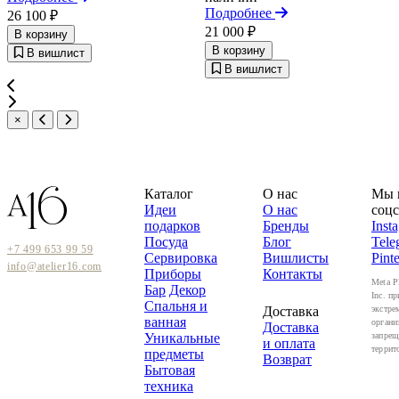
Подробнее
26 100 ₽
21 000 ₽
В корзину
В корзину
В вишлист
В вишлист
×
Каталог
О нас
Мы 
Идеи
О нас
соцс
подарков
Бренды
Inst
Посуда
Блог
Tele
+7 499 653 99 59
Сервировка
Вишлисты
Pinte
info@atelier16.com
Приборы
Контакты
Meta P
Бар
Декор
Inc. пр
Спальня и
Доставка
экстре
ванная
органи
Доставка
Уникальные
запрещ
и оплата
террит
предметы
Возврат
Бытовая
техника