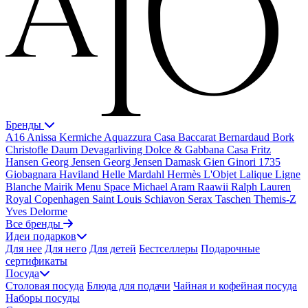
Бренды
A16
Anissa Kermiche
Aquazzura Casa
Baccarat
Bernardaud
Bork
Christofle
Daum
Devagarliving
Dolce & Gabbana Casa
Fritz
Hansen
Georg Jensen
Georg Jensen Damask
Gien
Ginori 1735
Giobagnara
Haviland
Helle Mardahl
Hermès
L'Objet
Lalique
Ligne
Blanche
Mairik
Menu Space
Michael Aram
Raawii
Ralph Lauren
Royal Copenhagen
Saint Louis
Schiavon
Serax
Taschen
Themis-Z
Yves Delorme
Все бренды
Идеи подарков
Для нее
Для него
Для детей
Бестселлеры
Подарочные
сертификаты
Посуда
Столовая посуда
Блюда для подачи
Чайная и кофейная посуда
Наборы посуды