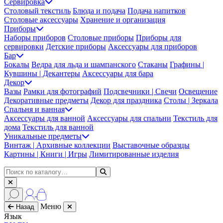
Сервировка
Столовый текстиль
Блюда и подача
Подача напитков
Столовые аксессуары
Хранение и организация
Приборы
Наборы приборов
Столовые приборы
Приборы для
сервировки
Детские приборы
Аксессуары для приборов
Бар
Бокалы
Ведра для льда и шампанского
Стаканы
Графины |
Кувшины | Декантеры
Аксессуары для бара
Декор
Вазы
Рамки для фотографий
Подсвечники | Свечи
Освещение
Декоративные предметы
Декор для праздника
Столы | Зеркала
Спальня и ванная
Аксессуары для ванной
Аксессуары для спальни
Текстиль для
дома
Текстиль для ванной
Уникальные предметы
Винтаж | Архивные коллекции
Выставочные образцы
Картины | Книги | Игры
Лимитированные изделия
Меню
Назад
Язык