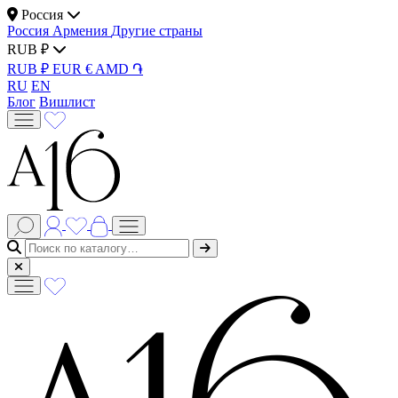
Россия
Россия
Армения
Другие страны
RUB ₽
RUB ₽
EUR €
AMD ֏
RU
EN
Блог
Вишлист