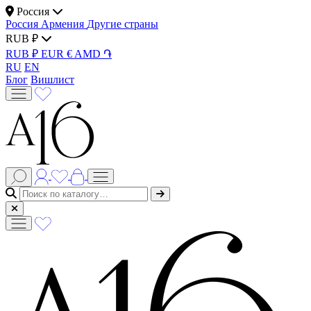
Россия
Россия
Армения
Другие страны
RUB ₽
RUB ₽
EUR €
AMD ֏
RU
EN
Блог
Вишлист