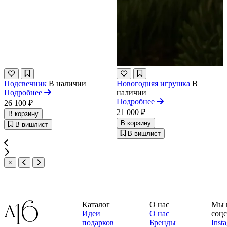
Подсвечник
В наличии
Новогодняя игрушка
В
Подробнее
наличии
Подробнее
26 100 ₽
21 000 ₽
В корзину
В корзину
В вишлист
В вишлист
×
Каталог
О нас
Мы 
Идеи
О нас
соцс
подарков
Бренды
Inst