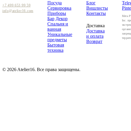
Посуда
Блог
Tele
+7 499 653 99 59
Сервировка
Вишлисты
Pinte
info@atelier16.com
Приборы
Контакты
Meta P
Бар
Декор
Inc. пр
Спальня и
Доставка
экстре
ванная
органи
Доставка
Уникальные
запрещ
и оплата
террит
предметы
Возврат
Бытовая
техника
© 2026 Atelier16. Все права защищены.