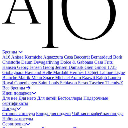
Бренды
A16
Anissa Kermiche
Aquazzura Casa
Baccarat
Bernardaud
Bork
Christofle
Daum
Devagarliving
Dolce & Gabbana Casa
Fritz
Hansen
Georg Jensen
Georg Jensen Damask
Gien
Ginori 1735
Giobagnara
Haviland
Helle Mardahl
Hermès
L'Objet
Lalique
Ligne
Blanche
Mairik
Menu Space
Michael Aram
Raawii
Ralph Lauren
Royal Copenhagen
Saint Louis
Schiavon
Serax
Taschen
Themis-Z
Все бренды
Идеи подарков
Для нее
Для него
Для детей
Бестселлеры
Подарочные
сертификаты
Посуда
Столовая посуда
Блюда для подачи
Чайная и кофейная посуда
Наборы посуды
Сервировка