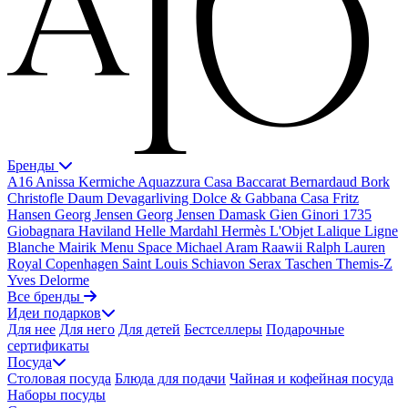
Бренды
A16
Anissa Kermiche
Aquazzura Casa
Baccarat
Bernardaud
Bork
Christofle
Daum
Devagarliving
Dolce & Gabbana Casa
Fritz
Hansen
Georg Jensen
Georg Jensen Damask
Gien
Ginori 1735
Giobagnara
Haviland
Helle Mardahl
Hermès
L'Objet
Lalique
Ligne
Blanche
Mairik
Menu Space
Michael Aram
Raawii
Ralph Lauren
Royal Copenhagen
Saint Louis
Schiavon
Serax
Taschen
Themis-Z
Yves Delorme
Все бренды
Идеи подарков
Для нее
Для него
Для детей
Бестселлеры
Подарочные
сертификаты
Посуда
Столовая посуда
Блюда для подачи
Чайная и кофейная посуда
Наборы посуды