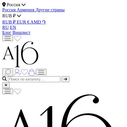
Россия
Россия
Армения
Другие страны
RUB ₽
RUB ₽
EUR €
AMD ֏
RU
EN
Блог
Вишлист