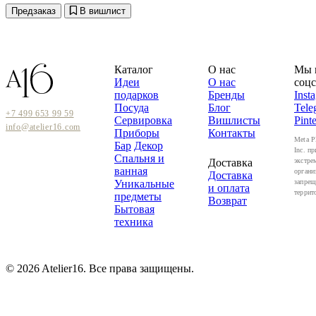
Предзаказ
В вишлист
Каталог
О нас
Мы 
Идеи
О нас
соцс
подарков
Бренды
Inst
Посуда
Блог
Tele
+7 499 653 99 59
Сервировка
Вишлисты
Pinte
info@atelier16.com
Приборы
Контакты
Meta P
Бар
Декор
Inc. пр
Спальня и
Доставка
экстре
ванная
органи
Доставка
Уникальные
запрещ
и оплата
террит
предметы
Возврат
Бытовая
техника
© 2026 Atelier16. Все права защищены.