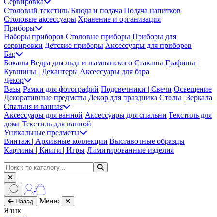
Сервировка
Столовый текстиль
Блюда и подача
Подача напитков
Столовые аксессуары
Хранение и организация
Приборы
Наборы приборов
Столовые приборы
Приборы для
сервировки
Детские приборы
Аксессуары для приборов
Бар
Бокалы
Ведра для льда и шампанского
Стаканы
Графины |
Кувшины | Декантеры
Аксессуары для бара
Декор
Вазы
Рамки для фотографий
Подсвечники | Свечи
Освещение
Декоративные предметы
Декор для праздника
Столы | Зеркала
Спальня и ванная
Аксессуары для ванной
Аксессуары для спальни
Текстиль для
дома
Текстиль для ванной
Уникальные предметы
Винтаж | Архивные коллекции
Выставочные образцы
Картины | Книги | Игры
Лимитированные изделия
Меню
Назад
Язык