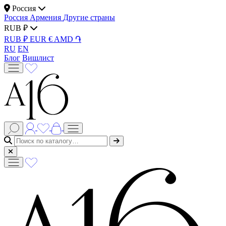
Россия
Россия
Армения
Другие страны
RUB ₽
RUB ₽
EUR €
AMD ֏
RU
EN
Блог
Вишлист