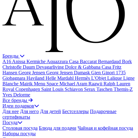
Бренды
A16
Anissa Kermiche
Aquazzura Casa
Baccarat
Bernardaud
Bork
Christofle
Daum
Devagarliving
Dolce & Gabbana Casa
Fritz
Hansen
Georg Jensen
Georg Jensen Damask
Gien
Ginori 1735
Giobagnara
Haviland
Helle Mardahl
Hermès
L'Objet
Lalique
Ligne
Blanche
Mairik
Menu Space
Michael Aram
Raawii
Ralph Lauren
Royal Copenhagen
Saint Louis
Schiavon
Serax
Taschen
Themis-Z
Yves Delorme
Все бренды
Идеи подарков
Для нее
Для него
Для детей
Бестселлеры
Подарочные
сертификаты
Посуда
Столовая посуда
Блюда для подачи
Чайная и кофейная посуда
Наборы посуды