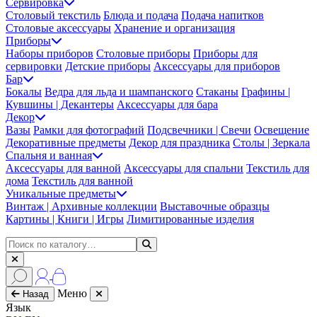
Сервировка
Столовый текстиль
Блюда и подача
Подача напитков
Столовые аксессуары
Хранение и организация
Приборы
Наборы приборов
Столовые приборы
Приборы для
сервировки
Детские приборы
Аксессуары для приборов
Бар
Бокалы
Ведра для льда и шампанского
Стаканы
Графины |
Кувшины | Декантеры
Аксессуары для бара
Декор
Вазы
Рамки для фотографий
Подсвечники | Свечи
Освещение
Декоративные предметы
Декор для праздника
Столы | Зеркала
Спальня и ванная
Аксессуары для ванной
Аксессуары для спальни
Текстиль для
дома
Текстиль для ванной
Уникальные предметы
Винтаж | Архивные коллекции
Выставочные образцы
Картины | Книги | Игры
Лимитированные изделия
Меню
Назад
Язык