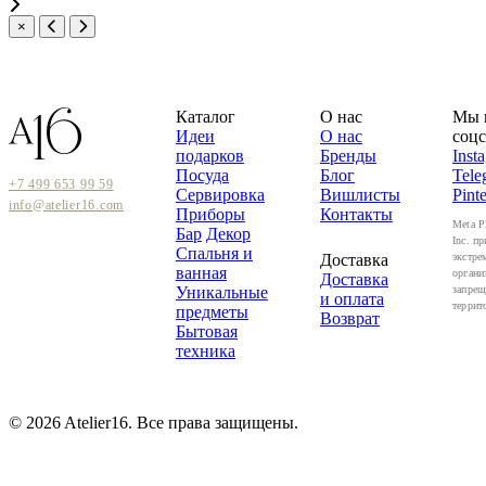
×
Каталог
О нас
Мы 
Идеи
О нас
соцс
подарков
Бренды
Inst
Посуда
Блог
Tele
+7 499 653 99 59
Сервировка
Вишлисты
Pinte
info@atelier16.com
Приборы
Контакты
Meta P
Бар
Декор
Inc. пр
Спальня и
Доставка
экстре
ванная
органи
Доставка
Уникальные
запрещ
и оплата
террит
предметы
Возврат
Бытовая
техника
© 2026 Atelier16. Все права защищены.