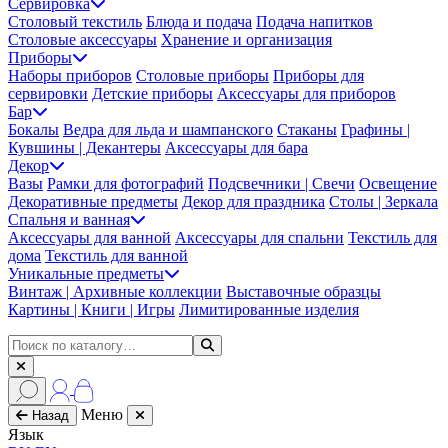
Сервировка
Столовый текстиль
Блюда и подача
Подача напитков
Столовые аксессуары
Хранение и организация
Приборы
Наборы приборов
Столовые приборы
Приборы для
сервировки
Детские приборы
Аксессуары для приборов
Бар
Бокалы
Ведра для льда и шампанского
Стаканы
Графины |
Кувшины | Декантеры
Аксессуары для бара
Декор
Вазы
Рамки для фотографий
Подсвечники | Свечи
Освещение
Декоративные предметы
Декор для праздника
Столы | Зеркала
Спальня и ванная
Аксессуары для ванной
Аксессуары для спальни
Текстиль для
дома
Текстиль для ванной
Уникальные предметы
Винтаж | Архивные коллекции
Выставочные образцы
Картины | Книги | Игры
Лимитированные изделия
Меню
Назад
Язык