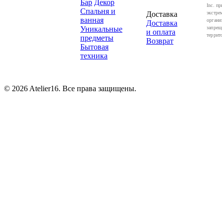
Бар
Декор
Inc. пр
Спальня и
Доставка
экстре
ванная
органи
Доставка
Уникальные
запрещ
и оплата
террит
предметы
Возврат
Бытовая
техника
© 2026 Atelier16. Все права защищены.