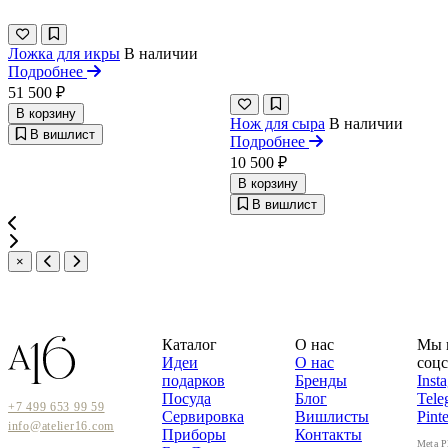
Ложка для икры
В наличии
Подробнее
51 500 ₽
В корзину
Нож для сыра
В наличии
В вишлист
Подробнее
10 500 ₽
В корзину
В вишлист
×
Каталог
О нас
Мы 
Идеи
О нас
соцс
подарков
Бренды
Inst
Посуда
Блог
Tele
+7 499 653 99 59
Сервировка
Вишлисты
Pinte
info@atelier16.com
Приборы
Контакты
Meta P