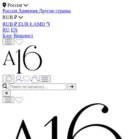
Россия
Россия
Армения
Другие страны
RUB ₽
RUB ₽
EUR €
AMD ֏
RU
EN
Блог
Вишлист