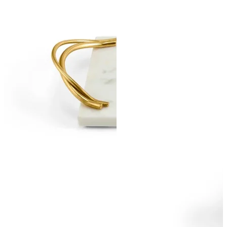
ПОДПИСАТЬСЯ
Принимаю условия
Политикой конфиденциальности
и
Пользовательск
соглашением
Согласен(-на) получать
email-рассылку