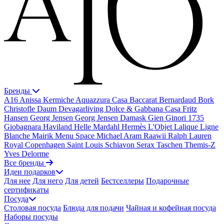
Бренды
A16
Anissa Kermiche
Aquazzura Casa
Baccarat
Bernardaud
Bork
Christofle
Daum
Devagarliving
Dolce & Gabbana Casa
Fritz
Hansen
Georg Jensen
Georg Jensen Damask
Gien
Ginori 1735
Giobagnara
Haviland
Helle Mardahl
Hermès
L'Objet
Lalique
Ligne
Blanche
Mairik
Menu Space
Michael Aram
Raawii
Ralph Lauren
Royal Copenhagen
Saint Louis
Schiavon
Serax
Taschen
Themis-Z
Yves Delorme
Все бренды
Идеи подарков
Для нее
Для него
Для детей
Бестселлеры
Подарочные
сертификаты
Посуда
Столовая посуда
Блюда для подачи
Чайная и кофейная посуда
Наборы посуды