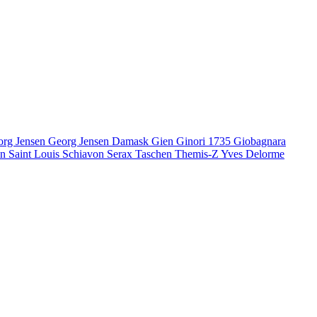
org Jensen
Georg Jensen Damask
Gien
Ginori 1735
Giobagnara
en
Saint Louis
Schiavon
Serax
Taschen
Themis-Z
Yves Delorme