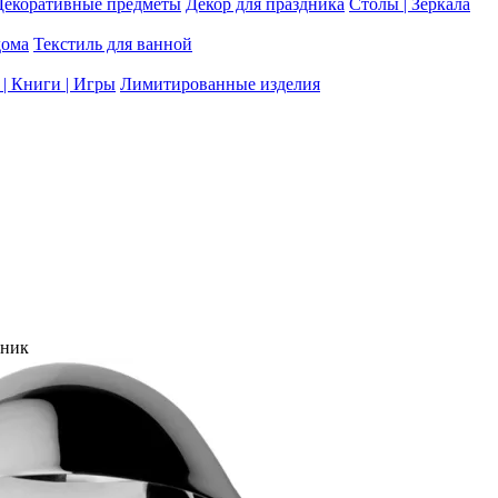
Декоративные предметы
Декор для праздника
Столы | Зеркала
дома
Текстиль для ванной
| Книги | Игры
Лимитированные изделия
ник