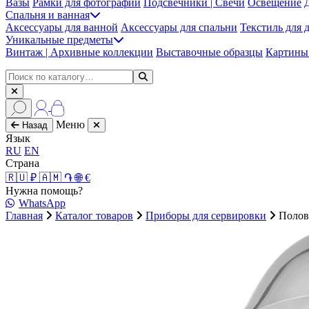
Вазы
Рамки для фотографий
Подсвечники | Свечи
Освещение
Спальня и ванная
Аксессуары для ванной
Аксессуары для спальни
Текстиль для 
Уникальные предметы
Винтаж | Архивные коллекции
Выставочные образцы
Картины 
Меню
Назад
Язык
RU
EN
Страна
🇷🇺 ₽
🇦🇲 ֏
🌐 €
Нужна помощь?
WhatsApp
Главная
Каталог товаров
Приборы для сервировки
Полов