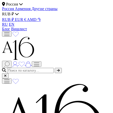
Россия
Россия
Армения
Другие страны
RUB ₽
RUB ₽
EUR €
AMD ֏
RU
EN
Блог
Вишлист