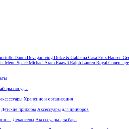
ristofle
Daum
Devagarliving
Dolce & Gabbana Casa
Fritz Hansen
Ge
rik
Menu Space
Michael Aram
Raawii
Ralph Lauren
Royal Copenhag
аты
аборы посуды
аксессуары
Хранение и организация
Детские приборы
Аксессуары для приборов
шины | Декантеры
Аксессуары для бара