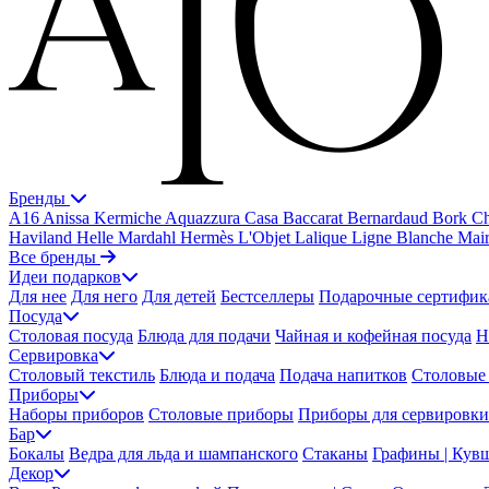
Бренды
A16
Anissa Kermiche
Aquazzura Casa
Baccarat
Bernardaud
Bork
Ch
Haviland
Helle Mardahl
Hermès
L'Objet
Lalique
Ligne Blanche
Mai
Все бренды
Идеи подарков
Для нее
Для него
Для детей
Бестселлеры
Подарочные сертифик
Посуда
Столовая посуда
Блюда для подачи
Чайная и кофейная посуда
Н
Сервировка
Столовый текстиль
Блюда и подача
Подача напитков
Столовые 
Приборы
Наборы приборов
Столовые приборы
Приборы для сервировки
Бар
Бокалы
Ведра для льда и шампанского
Стаканы
Графины | Кув
Декор