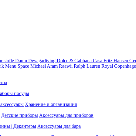
ristofle
Daum
Devagarliving
Dolce & Gabbana Casa
Fritz Hansen
Ge
rik
Menu Space
Michael Aram
Raawii
Ralph Lauren
Royal Copenhag
аты
аборы посуды
аксессуары
Хранение и организация
Детские приборы
Аксессуары для приборов
шины | Декантеры
Аксессуары для бара