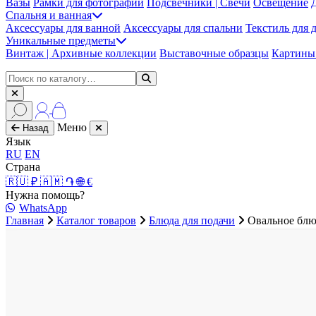
Вазы
Рамки для фотографий
Подсвечники | Свечи
Освещение
Спальня и ванная
Аксессуары для ванной
Аксессуары для спальни
Текстиль для 
Уникальные предметы
Винтаж | Архивные коллекции
Выставочные образцы
Картины 
Меню
Назад
Язык
RU
EN
Страна
🇷🇺 ₽
🇦🇲 ֏
🌐 €
Нужна помощь?
WhatsApp
Главная
Каталог товаров
Блюда для подачи
Овальное блю