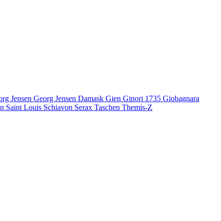
org Jensen
Georg Jensen Damask
Gien
Ginori 1735
Giobagnara
en
Saint Louis
Schiavon
Serax
Taschen
Themis-Z