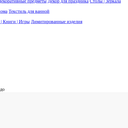
Декоративные предметы
Декор для праздника
Столы | Зеркала
дома
Текстиль для ванной
| Книги | Игры
Лимитированные изделия
до