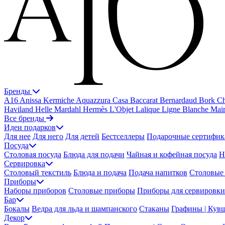
Бренды
A16
Anissa Kermiche
Aquazzura Casa
Baccarat
Bernardaud
Bork
Ch
Haviland
Helle Mardahl
Hermès
L'Objet
Lalique
Ligne Blanche
Mai
Все бренды
Идеи подарков
Для нее
Для него
Для детей
Бестселлеры
Подарочные сертифик
Посуда
Столовая посуда
Блюда для подачи
Чайная и кофейная посуда
Н
Сервировка
Столовый текстиль
Блюда и подача
Подача напитков
Столовые 
Приборы
Наборы приборов
Столовые приборы
Приборы для сервировки
Бар
Бокалы
Ведра для льда и шампанского
Стаканы
Графины | Кув
Декор