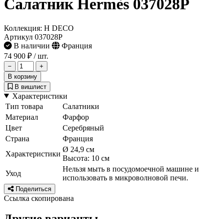
Салатник Hermès 037028P
Коллекция: H DECO
Артикул 037028P
В наличии
Франция
74 900 ₽
/ шт.
−
+
В корзину
В вишлист
Характеристики
Тип товара
Салатники
Материал
Фарфор
Цвет
Серебряный
Страна
Франция
Ø 24,9 см
Характеристики
Высота: 10 см
Нельзя мыть в посудомоечной машине и
Уход
использовать в микроволновой печи.
Поделиться
Ссылка скопирована
Другие варианты