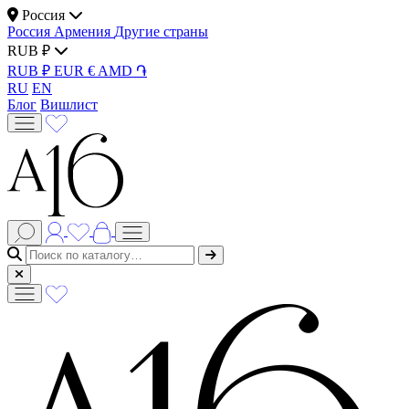
Россия
Россия
Армения
Другие страны
RUB ₽
RUB ₽
EUR €
AMD ֏
RU
EN
Блог
Вишлист