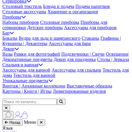
Сервировка
Столовый текстиль
Блюда и подача
Подача напитков
Столовые аксессуары
Хранение и организация
Приборы
Наборы приборов
Столовые приборы
Приборы для
сервировки
Детские приборы
Аксессуары для приборов
Бар
Бокалы
Ведра для льда и шампанского
Стаканы
Графины |
Кувшины | Декантеры
Аксессуары для бара
Декор
Вазы
Рамки для фотографий
Подсвечники | Свечи
Освещение
Декоративные предметы
Декор для праздника
Столы | Зеркала
Спальня и ванная
Аксессуары для ванной
Аксессуары для спальни
Текстиль для
дома
Текстиль для ванной
Уникальные предметы
Винтаж | Архивные коллекции
Выставочные образцы
Картины | Книги | Игры
Лимитированные изделия
Меню
Назад
Язык