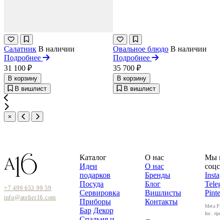
Салатник
В наличии
Овальное блюдо
В наличии
Подробнее
Подробнее
31 100 ₽
35 700 ₽
В корзину
В корзину
В вишлист
В вишлист
×
Каталог
О нас
Мы 
Идеи
О нас
соцс
подарков
Бренды
Inst
Посуда
Блог
Tele
+7 499 653 99 59
Сервировка
Вишлисты
Pinte
info@atelier16.com
Приборы
Контакты
Meta P
Бар
Декор
Inc. пр
Спальня и