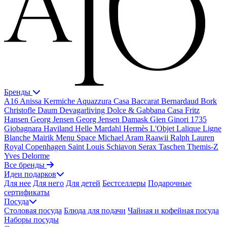
Бренды
A16
Anissa Kermiche
Aquazzura Casa
Baccarat
Bernardaud
Bork
Christofle
Daum
Devagarliving
Dolce & Gabbana Casa
Fritz
Hansen
Georg Jensen
Georg Jensen Damask
Gien
Ginori 1735
Giobagnara
Haviland
Helle Mardahl
Hermès
L'Objet
Lalique
Ligne
Blanche
Mairik
Menu Space
Michael Aram
Raawii
Ralph Lauren
Royal Copenhagen
Saint Louis
Schiavon
Serax
Taschen
Themis-Z
Yves Delorme
Все бренды
Идеи подарков
Для нее
Для него
Для детей
Бестселлеры
Подарочные
сертификаты
Посуда
Столовая посуда
Блюда для подачи
Чайная и кофейная посуда
Наборы посуды