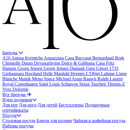
Бренды
A16
Anissa Kermiche
Aquazzura Casa
Baccarat
Bernardaud
Bork
Christofle
Daum
Devagarliving
Dolce & Gabbana Casa
Fritz
Hansen
Georg Jensen
Georg Jensen Damask
Gien
Ginori 1735
Giobagnara
Haviland
Helle Mardahl
Hermès
L'Objet
Lalique
Ligne
Blanche
Mairik
Menu Space
Michael Aram
Raawii
Ralph Lauren
Royal Copenhagen
Saint Louis
Schiavon
Serax
Taschen
Themis-Z
Yves Delorme
Все бренды
Идеи подарков
Для нее
Для него
Для детей
Бестселлеры
Подарочные
сертификаты
Посуда
Столовая посуда
Блюда для подачи
Чайная и кофейная посуда
Наборы посуды