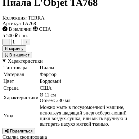
Пиала L'Objet TA768
Коллекция: TERRA
Артикул TA768
В наличии
США
5 500 ₽
/ шт.
−
+
В корзину
В вишлист
Характеристики
Тип товара
Пиалы
Материал
Фарфор
Цвет
Бордовый
Страна
США
Ø 11 см
Характеристики
Объем: 230 мл
Можно мыть в посудомоечной машине,
используя щадящий энергосберегающий
Уход
цикл воздух-сушка, или мыть вручную и
вытирать насухо мягкой тканью.
Поделиться
Ссылка скопирована