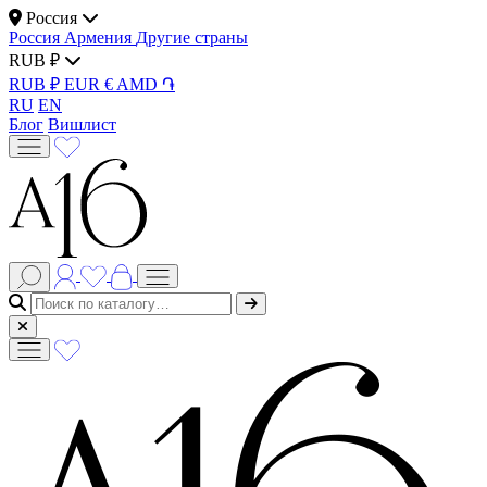
Россия
Россия
Армения
Другие страны
RUB ₽
RUB ₽
EUR €
AMD ֏
RU
EN
Блог
Вишлист