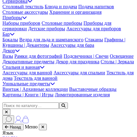
Сервировка
Столовый текстиль
Блюда и подача
Подача напитков
Столовые аксессуары
Хранение и организация
Приборы
Наборы приборов
Столовые приборы
Приборы для
сервировки
Детские приборы
Аксессуары для приборов
Бар
Бокалы
Ведра для льда и шампанского
Стаканы
Графины |
Кувшины | Декантеры
Аксессуары для бара
Декор
Вазы
Рамки для фотографий
Подсвечники | Свечи
Освещение
Декоративные предметы
Декор для праздника
Столы | Зеркала
Спальня и ванная
Аксессуары для ванной
Аксессуары для спальни
Текстиль для
дома
Текстиль для ванной
Уникальные предметы
Винтаж | Архивные коллекции
Выставочные образцы
Картины | Книги | Игры
Лимитированные изделия
Меню
Назад
Язык