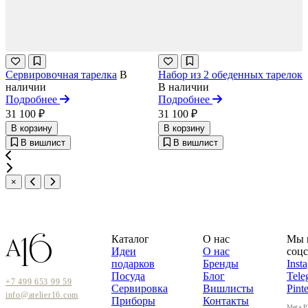
Сервировочная тарелка
В
Набор из 2 обеденных тарелок
наличии
В наличии
Подробнее
Подробнее
31 100 ₽
31 100 ₽
В корзину
В корзину
В вишлист
В вишлист
×
Каталог
О нас
Мы 
Идеи
О нас
соцс
подарков
Бренды
Inst
Посуда
Блог
Tele
+7 499 653 99 59
Сервировка
Вишлисты
Pinte
info@atelier16.com
Приборы
Контакты
Meta P