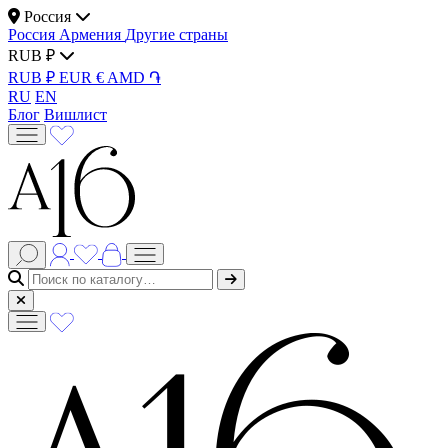
Россия
Россия
Армения
Другие страны
RUB ₽
RUB ₽
EUR €
AMD ֏
RU
EN
Блог
Вишлист