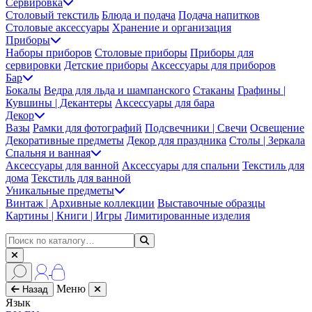
Сервировка
Столовый текстиль
Блюда и подача
Подача напитков
Столовые аксессуары
Хранение и организация
Приборы
Наборы приборов
Столовые приборы
Приборы для
сервировки
Детские приборы
Аксессуары для приборов
Бар
Бокалы
Ведра для льда и шампанского
Стаканы
Графины |
Кувшины | Декантеры
Аксессуары для бара
Декор
Вазы
Рамки для фотографий
Подсвечники | Свечи
Освещение
Декоративные предметы
Декор для праздника
Столы | Зеркала
Спальня и ванная
Аксессуары для ванной
Аксессуары для спальни
Текстиль для
дома
Текстиль для ванной
Уникальные предметы
Винтаж | Архивные коллекции
Выставочные образцы
Картины | Книги | Игры
Лимитированные изделия
Меню
Назад
Язык