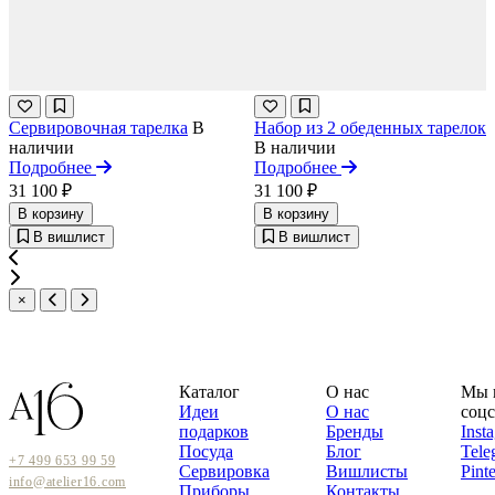
Сервировочная тарелка
В
Набор из 2 обеденных тарелок
наличии
В наличии
Подробнее
Подробнее
31 100 ₽
31 100 ₽
В корзину
В корзину
В вишлист
В вишлист
×
Каталог
О нас
Мы 
Идеи
О нас
соцс
подарков
Бренды
Inst
Посуда
Блог
Tele
+7 499 653 99 59
Сервировка
Вишлисты
Pinte
info@atelier16.com
Приборы
Контакты