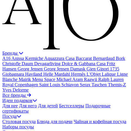
Бренды
A16
Anissa Kermiche
Aquazzura Casa
Baccarat
Bernardaud
Bork
Christofle
Daum
Devagarliving
Dolce & Gabbana Casa
Fritz
Hansen
Georg Jensen
Georg Jensen Damask
Gien
Ginori 1735
Giobagnara
Haviland
Helle Mardahl
Hermès
L'Objet
Lalique
Ligne
Blanche
Mairik
Menu Space
Michael Aram
Raawii
Ralph Lauren
Royal Copenhagen
Saint Louis
Schiavon
Serax
Taschen
Themis-Z
Yves Delorme
Все бренды
Идеи подарков
Для нее
Для него
Для детей
Бестселлеры
Подарочные
сертификаты
Посуда
Столовая посуда
Блюда для подачи
Чайная и кофейная посуда
Наборы посуды