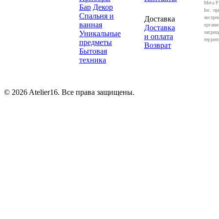
Meta P
Бар
Декор
Inc. пр
Спальня и
Доставка
экстре
ванная
органи
Доставка
Уникальные
запрещ
и оплата
террит
предметы
Возврат
Бытовая
техника
© 2026 Atelier16. Все права защищены.