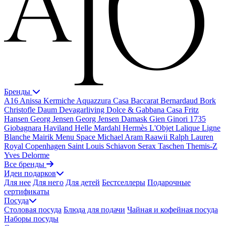
Бренды
A16
Anissa Kermiche
Aquazzura Casa
Baccarat
Bernardaud
Bork
Christofle
Daum
Devagarliving
Dolce & Gabbana Casa
Fritz
Hansen
Georg Jensen
Georg Jensen Damask
Gien
Ginori 1735
Giobagnara
Haviland
Helle Mardahl
Hermès
L'Objet
Lalique
Ligne
Blanche
Mairik
Menu Space
Michael Aram
Raawii
Ralph Lauren
Royal Copenhagen
Saint Louis
Schiavon
Serax
Taschen
Themis-Z
Yves Delorme
Все бренды
Идеи подарков
Для нее
Для него
Для детей
Бестселлеры
Подарочные
сертификаты
Посуда
Столовая посуда
Блюда для подачи
Чайная и кофейная посуда
Наборы посуды