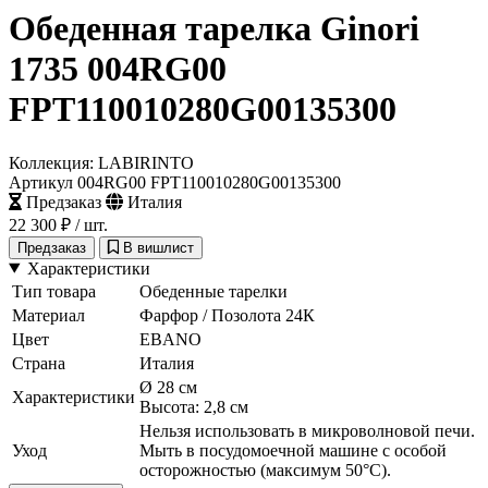
Обеденная тарелка Ginori
1735 004RG00
FPT110010280G00135300
Коллекция: LABIRINTO
Артикул 004RG00 FPT110010280G00135300
Предзаказ
Италия
22 300 ₽
/ шт.
Предзаказ
В вишлист
Характеристики
Тип товара
Обеденные тарелки
Материал
Фарфор / Позолота 24К
Цвет
EBANO
Страна
Италия
Ø 28 см
Характеристики
Высота: 2,8 см
Нельзя использовать в микроволновой печи.
Уход
Мыть в посудомоечной машине с особой
осторожностью (максимум 50°C).