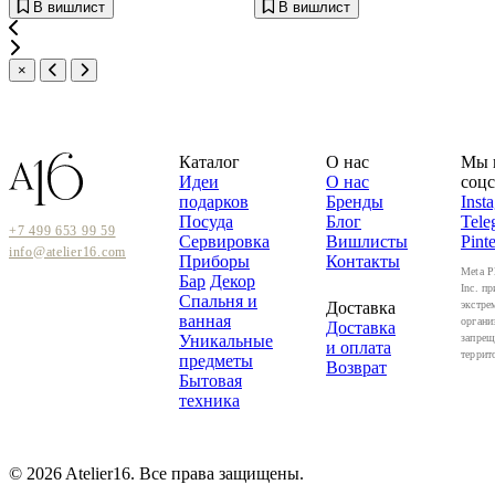
В вишлист
В вишлист
×
Каталог
О нас
Мы 
Идеи
О нас
соцс
подарков
Бренды
Inst
Посуда
Блог
Tele
+7 499 653 99 59
Сервировка
Вишлисты
Pinte
info@atelier16.com
Приборы
Контакты
Meta P
Бар
Декор
Inc. пр
Спальня и
Доставка
экстре
ванная
органи
Доставка
Уникальные
запрещ
и оплата
террит
предметы
Возврат
Бытовая
техника
© 2026 Atelier16. Все права защищены.