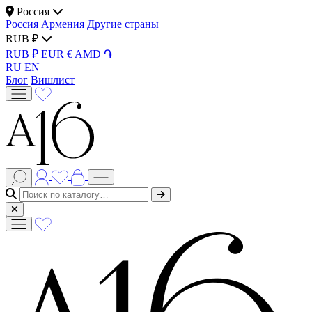
Россия
Россия
Армения
Другие страны
RUB ₽
RUB ₽
EUR €
AMD ֏
RU
EN
Блог
Вишлист