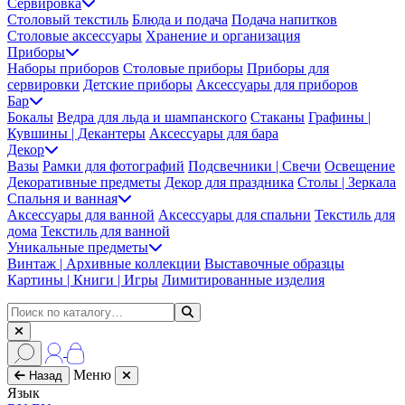
Сервировка
Столовый текстиль
Блюда и подача
Подача напитков
Столовые аксессуары
Хранение и организация
Приборы
Наборы приборов
Столовые приборы
Приборы для
сервировки
Детские приборы
Аксессуары для приборов
Бар
Бокалы
Ведра для льда и шампанского
Стаканы
Графины |
Кувшины | Декантеры
Аксессуары для бара
Декор
Вазы
Рамки для фотографий
Подсвечники | Свечи
Освещение
Декоративные предметы
Декор для праздника
Столы | Зеркала
Спальня и ванная
Аксессуары для ванной
Аксессуары для спальни
Текстиль для
дома
Текстиль для ванной
Уникальные предметы
Винтаж | Архивные коллекции
Выставочные образцы
Картины | Книги | Игры
Лимитированные изделия
Меню
Назад
Язык