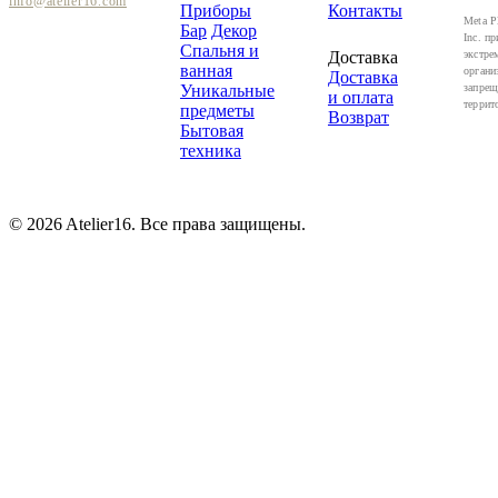
info@atelier16.com
Приборы
Контакты
Meta P
Бар
Декор
Inc. пр
Спальня и
Доставка
экстре
ванная
органи
Доставка
Уникальные
запрещ
и оплата
террит
предметы
Возврат
Бытовая
техника
© 2026 Atelier16. Все права защищены.