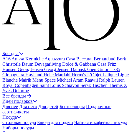
Бренды
A16
Anissa Kermiche
Aquazzura Casa
Baccarat
Bernardaud
Bork
Christofle
Daum
Devagarliving
Dolce & Gabbana Casa
Fritz
Hansen
Georg Jensen
Georg Jensen Damask
Gien
Ginori 1735
Giobagnara
Haviland
Helle Mardahl
Hermès
L'Objet
Lalique
Ligne
Blanche
Mairik
Menu Space
Michael Aram
Raawii
Ralph Lauren
Royal Copenhagen
Saint Louis
Schiavon
Serax
Taschen
Themis-Z
Yves Delorme
Все бренды
Идеи подарков
Для нее
Для него
Для детей
Бестселлеры
Подарочные
сертификаты
Посуда
Столовая посуда
Блюда для подачи
Чайная и кофейная посуда
Наборы посуды