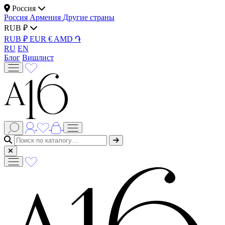
Россия
Россия
Армения
Другие страны
RUB ₽
RUB ₽
EUR €
AMD ֏
RU
EN
Блог
Вишлист