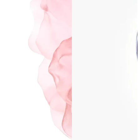
ПОДПИСАТЬСЯ
Принимаю условия
Политикой конфиденциальности
и
Пользовательск
соглашением
Согласен(-на) получать
email-рассылку