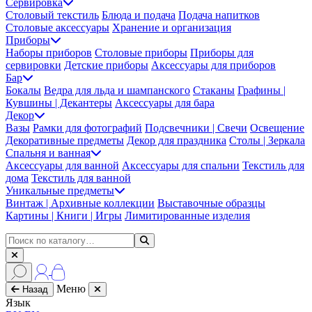
Сервировка
Столовый текстиль
Блюда и подача
Подача напитков
Столовые аксессуары
Хранение и организация
Приборы
Наборы приборов
Столовые приборы
Приборы для
сервировки
Детские приборы
Аксессуары для приборов
Бар
Бокалы
Ведра для льда и шампанского
Стаканы
Графины |
Кувшины | Декантеры
Аксессуары для бара
Декор
Вазы
Рамки для фотографий
Подсвечники | Свечи
Освещение
Декоративные предметы
Декор для праздника
Столы | Зеркала
Спальня и ванная
Аксессуары для ванной
Аксессуары для спальни
Текстиль для
дома
Текстиль для ванной
Уникальные предметы
Винтаж | Архивные коллекции
Выставочные образцы
Картины | Книги | Игры
Лимитированные изделия
Меню
Назад
Язык