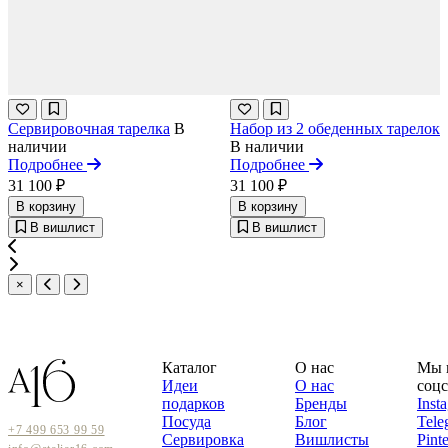
Сервировочная тарелка
В
Набор из 2 обеденных тарелок
наличии
В наличии
Подробнее
Подробнее
31 100 ₽
31 100 ₽
В корзину
В корзину
В вишлист
В вишлист
×
Каталог
О нас
Мы 
Идеи
О нас
соцс
подарков
Бренды
Inst
Посуда
Блог
Tele
+7 499 653 99 59
Сервировка
Вишлисты
Pinte