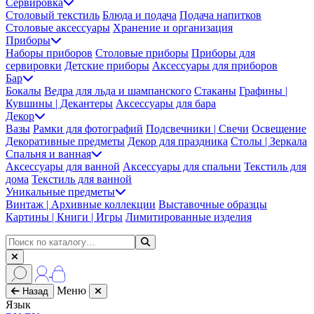
Сервировка
Столовый текстиль
Блюда и подача
Подача напитков
Столовые аксессуары
Хранение и организация
Приборы
Наборы приборов
Столовые приборы
Приборы для
сервировки
Детские приборы
Аксессуары для приборов
Бар
Бокалы
Ведра для льда и шампанского
Стаканы
Графины |
Кувшины | Декантеры
Аксессуары для бара
Декор
Вазы
Рамки для фотографий
Подсвечники | Свечи
Освещение
Декоративные предметы
Декор для праздника
Столы | Зеркала
Спальня и ванная
Аксессуары для ванной
Аксессуары для спальни
Текстиль для
дома
Текстиль для ванной
Уникальные предметы
Винтаж | Архивные коллекции
Выставочные образцы
Картины | Книги | Игры
Лимитированные изделия
Меню
Назад
Язык