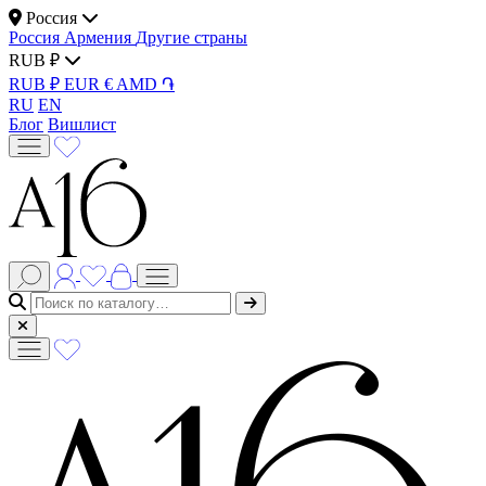
Россия
Россия
Армения
Другие страны
RUB ₽
RUB ₽
EUR €
AMD ֏
RU
EN
Блог
Вишлист