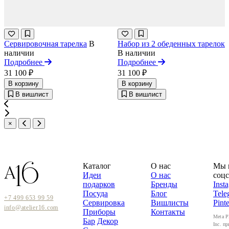
Сервировочная тарелка
В
Набор из 2 обеденных тарелок
наличии
В наличии
Подробнее
Подробнее
31 100 ₽
31 100 ₽
В корзину
В корзину
В вишлист
В вишлист
×
Каталог
О нас
Мы 
Идеи
О нас
соцс
подарков
Бренды
Inst
Посуда
Блог
Tele
+7 499 653 99 59
Сервировка
Вишлисты
Pinte
info@atelier16.com
Приборы
Контакты
Meta P
Бар
Декор
Inc. пр