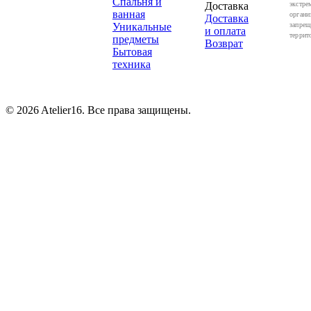
Спальня и
Доставка
экстре
ванная
органи
Доставка
Уникальные
запрещ
и оплата
террит
предметы
Возврат
Бытовая
техника
© 2026 Atelier16. Все права защищены.