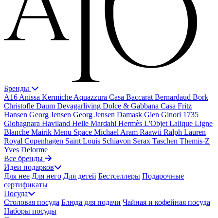
Бренды
A16
Anissa Kermiche
Aquazzura Casa
Baccarat
Bernardaud
Bork
Christofle
Daum
Devagarliving
Dolce & Gabbana Casa
Fritz
Hansen
Georg Jensen
Georg Jensen Damask
Gien
Ginori 1735
Giobagnara
Haviland
Helle Mardahl
Hermès
L'Objet
Lalique
Ligne
Blanche
Mairik
Menu Space
Michael Aram
Raawii
Ralph Lauren
Royal Copenhagen
Saint Louis
Schiavon
Serax
Taschen
Themis-Z
Yves Delorme
Все бренды
Идеи подарков
Для нее
Для него
Для детей
Бестселлеры
Подарочные
сертификаты
Посуда
Столовая посуда
Блюда для подачи
Чайная и кофейная посуда
Наборы посуды