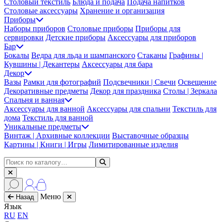
Столовый текстиль
Блюда и подача
Подача напитков
Столовые аксессуары
Хранение и организация
Приборы
Наборы приборов
Столовые приборы
Приборы для
сервировки
Детские приборы
Аксессуары для приборов
Бар
Бокалы
Ведра для льда и шампанского
Стаканы
Графины |
Кувшины | Декантеры
Аксессуары для бара
Декор
Вазы
Рамки для фотографий
Подсвечники | Свечи
Освещение
Декоративные предметы
Декор для праздника
Столы | Зеркала
Спальня и ванная
Аксессуары для ванной
Аксессуары для спальни
Текстиль для
дома
Текстиль для ванной
Уникальные предметы
Винтаж | Архивные коллекции
Выставочные образцы
Картины | Книги | Игры
Лимитированные изделия
Меню
Назад
Язык
RU
EN