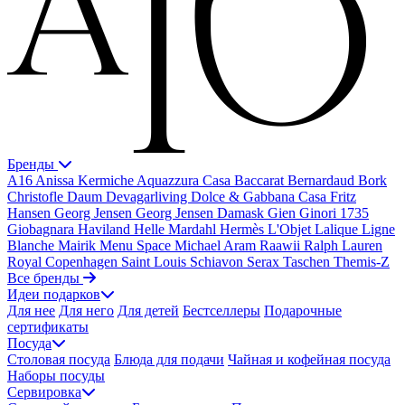
Бренды
A16
Anissa Kermiche
Aquazzura Casa
Baccarat
Bernardaud
Bork
Christofle
Daum
Devagarliving
Dolce & Gabbana Casa
Fritz
Hansen
Georg Jensen
Georg Jensen Damask
Gien
Ginori 1735
Giobagnara
Haviland
Helle Mardahl
Hermès
L'Objet
Lalique
Ligne
Blanche
Mairik
Menu Space
Michael Aram
Raawii
Ralph Lauren
Royal Copenhagen
Saint Louis
Schiavon
Serax
Taschen
Themis-Z
Все бренды
Идеи подарков
Для нее
Для него
Для детей
Бестселлеры
Подарочные
сертификаты
Посуда
Столовая посуда
Блюда для подачи
Чайная и кофейная посуда
Наборы посуды
Сервировка