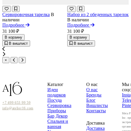
Сервировочная тарелка
В
Набор из 2 обеденных тарелок
наличии
В наличии
Подробнее
Подробнее
31 100 ₽
31 100 ₽
В корзину
В корзину
В вишлист
В вишлист
×
Каталог
О нас
Мы 
Идеи
О нас
соцс
подарков
Бренды
Inst
Посуда
Блог
Tele
+7 499 653 99 59
Сервировка
Вишлисты
Pinte
info@atelier16.com
Приборы
Контакты
Meta P
Бар
Декор
Inc. пр
Спальня и
Доставка
экстре
ванная
органи
Доставка
запрещ