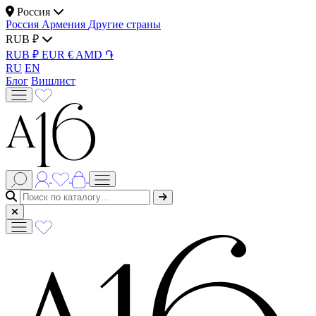
Россия
Россия
Армения
Другие страны
RUB ₽
RUB ₽
EUR €
AMD ֏
RU
EN
Блог
Вишлист