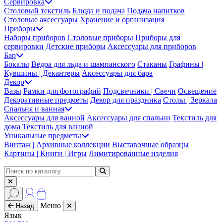
Сервировка
Столовый текстиль
Блюда и подача
Подача напитков
Столовые аксессуары
Хранение и организация
Приборы
Наборы приборов
Столовые приборы
Приборы для
сервировки
Детские приборы
Аксессуары для приборов
Бар
Бокалы
Ведра для льда и шампанского
Стаканы
Графины |
Кувшины | Декантеры
Аксессуары для бара
Декор
Вазы
Рамки для фотографий
Подсвечники | Свечи
Освещение
Декоративные предметы
Декор для праздника
Столы | Зеркала
Спальня и ванная
Аксессуары для ванной
Аксессуары для спальни
Текстиль для
дома
Текстиль для ванной
Уникальные предметы
Винтаж | Архивные коллекции
Выставочные образцы
Картины | Книги | Игры
Лимитированные изделия
Меню
Назад
Язык