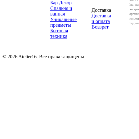
Бар
Декор
Inc. пр
Спальня и
Доставка
экстре
ванная
органи
Доставка
Уникальные
запрещ
и оплата
террит
предметы
Возврат
Бытовая
техника
© 2026 Atelier16. Все права защищены.