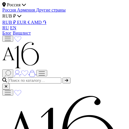
Россия
Россия
Армения
Другие страны
RUB ₽
RUB ₽
EUR €
AMD ֏
RU
EN
Блог
Вишлист