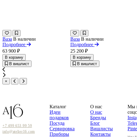
Ваза
В наличии
Ваза
В наличии
Подробнее
Подробнее
63 900 ₽
25 200 ₽
В корзину
В корзину
В вишлист
В вишлист
×
Каталог
О нас
Мы 
Идеи
О нас
соцс
подарков
Бренды
Inst
Посуда
Блог
Tele
+7 499 653 99 59
Сервировка
Вишлисты
Pinte
info@atelier16.com
Приборы
Контакты
Meta P