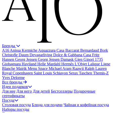
Бренды
A16
Anissa Kermiche
Aquazzura Casa
Baccarat
Bernardaud
Bork
Christofle
Daum
Devagarliving
Dolce & Gabbana Casa
Fritz
Hansen
Georg Jensen
Georg Jensen Damask
Gien
Ginori 1735
Giobagnara
Haviland
Helle Mardahl
Hermès
L'Objet
Lalique
Ligne
Blanche
Mairik
Menu Space
Michael Aram
Raawii
Ralph Lauren
Royal Copenhagen
Saint Louis
Schiavon
Serax
Taschen
Themis-Z
Yves Delorme
Все бренды
Идеи подарков
Для нее
Для него
Для детей
Бестселлеры
Подарочные
сертификаты
Посуда
Столовая посуда
Блюда для подачи
Чайная и кофейная посуда
Наборы посуды