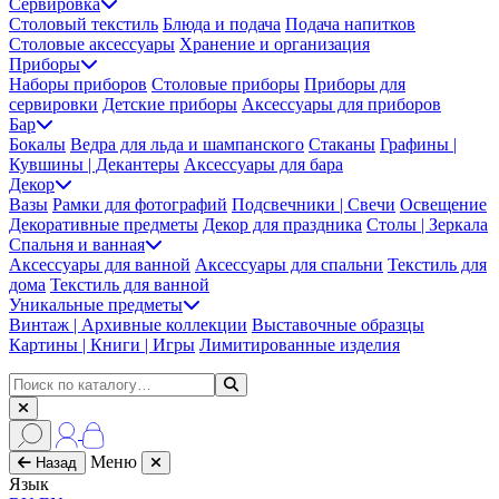
Сервировка
Столовый текстиль
Блюда и подача
Подача напитков
Столовые аксессуары
Хранение и организация
Приборы
Наборы приборов
Столовые приборы
Приборы для
сервировки
Детские приборы
Аксессуары для приборов
Бар
Бокалы
Ведра для льда и шампанского
Стаканы
Графины |
Кувшины | Декантеры
Аксессуары для бара
Декор
Вазы
Рамки для фотографий
Подсвечники | Свечи
Освещение
Декоративные предметы
Декор для праздника
Столы | Зеркала
Спальня и ванная
Аксессуары для ванной
Аксессуары для спальни
Текстиль для
дома
Текстиль для ванной
Уникальные предметы
Винтаж | Архивные коллекции
Выставочные образцы
Картины | Книги | Игры
Лимитированные изделия
Меню
Назад
Язык