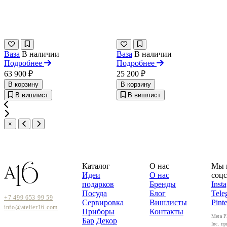
Ваза
В наличии
Ваза
В наличии
Подробнее
Подробнее
63 900 ₽
25 200 ₽
В корзину
В корзину
В вишлист
В вишлист
×
Каталог
О нас
Мы 
Идеи
О нас
соцс
подарков
Бренды
Inst
Посуда
Блог
Tele
+7 499 653 99 59
Сервировка
Вишлисты
Pinte
info@atelier16.com
Приборы
Контакты
Meta P
Бар
Декор
Inc. пр