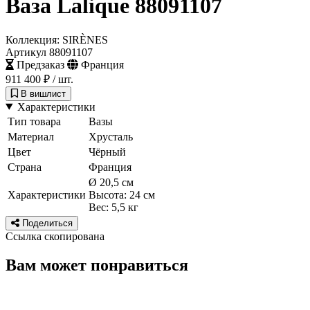
Ваза Lalique 88091107
Коллекция: SIRÈNES
Артикул 88091107
ПОДПИСАТЬСЯ
Предзаказ
Франция
Принимаю условия
Политикой конфиденциальности
и
Пользовательск
911 400 ₽
/ шт.
соглашением
В вишлист
Согласен(-на) получать
email-рассылку
Характеристики
Тип товара
Вазы
Материал
Хрусталь
Цвет
Чёрный
Страна
Франция
Ø 20,5 см
Характеристики
Высота: 24 см
Вес: 5,5 кг
Поделиться
Ссылка скопирована
Вам может понравиться