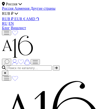
Россия
Россия
Армения
Другие страны
RUB ₽
RUB ₽
EUR €
AMD ֏
RU
EN
Блог
Вишлист