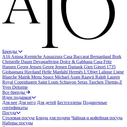
Бренды
A16
Anissa Kermiche
Aquazzura Casa
Baccarat
Bernardaud
Bork
Christofle
Daum
Devagarliving
Dolce & Gabbana Casa
Fritz
Hansen
Georg Jensen
Georg Jensen Damask
Gien
Ginori 1735
Giobagnara
Haviland
Helle Mardahl
Hermès
L'Objet
Lalique
Ligne
Blanche
Mairik
Menu Space
Michael Aram
Raawii
Ralph Lauren
Royal Copenhagen
Saint Louis
Schiavon
Serax
Taschen
Themis-Z
Yves Delorme
Все бренды
Идеи подарков
Для нее
Для него
Для детей
Бестселлеры
Подарочные
сертификаты
Посуда
Столовая посуда
Блюда для подачи
Чайная и кофейная посуда
Наборы посуды