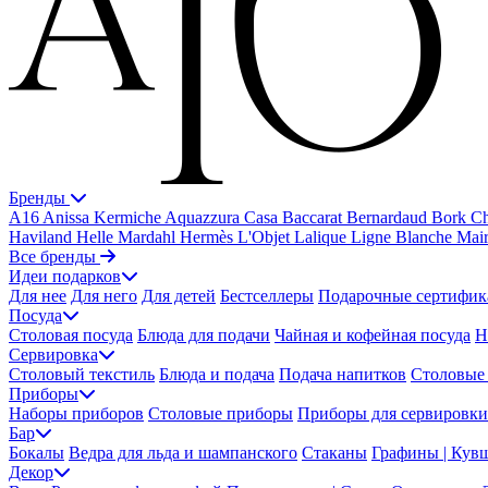
Бренды
A16
Anissa Kermiche
Aquazzura Casa
Baccarat
Bernardaud
Bork
Ch
Haviland
Helle Mardahl
Hermès
L'Objet
Lalique
Ligne Blanche
Mai
Все бренды
Идеи подарков
Для нее
Для него
Для детей
Бестселлеры
Подарочные сертифик
Посуда
Столовая посуда
Блюда для подачи
Чайная и кофейная посуда
Н
Сервировка
Столовый текстиль
Блюда и подача
Подача напитков
Столовые 
Приборы
Наборы приборов
Столовые приборы
Приборы для сервировки
Бар
Бокалы
Ведра для льда и шампанского
Стаканы
Графины | Кув
Декор