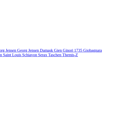
org Jensen
Georg Jensen Damask
Gien
Ginori 1735
Giobagnara
en
Saint Louis
Schiavon
Serax
Taschen
Themis-Z