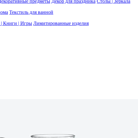
Декоративные предметы
Декор для праздника
Столы | Зеркала
дома
Текстиль для ванной
| Книги | Игры
Лимитированные изделия