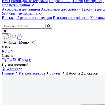
Вазы
Рамки для фотографий
Подсвечники | Свечи
Освещение
Спальня и ванная
Аксессуары для ванной
Аксессуары для спальни
Текстиль для 
Уникальные предметы
Винтаж | Архивные коллекции
Выставочные образцы
Картины 
Меню
Назад
Язык
RU
EN
Страна
🇷🇺 ₽
🇦🇲 ֏
🌐 €
Нужна помощь?
WhatsApp
Главная
Каталог товаров
Бокалы
Набор из 2 фужеров