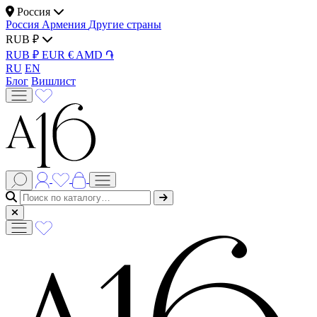
Россия
Россия
Армения
Другие страны
RUB ₽
RUB ₽
EUR €
AMD ֏
RU
EN
Блог
Вишлист