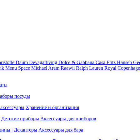
ristofle
Daum
Devagarliving
Dolce & Gabbana Casa
Fritz Hansen
Ge
rik
Menu Space
Michael Aram
Raawii
Ralph Lauren
Royal Copenhag
аты
аборы посуды
аксессуары
Хранение и организация
Детские приборы
Аксессуары для приборов
шины | Декантеры
Аксессуары для бара